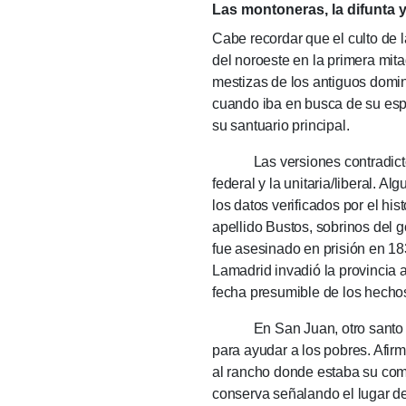
Las montoneras, la difunta 
Cabe recordar que el culto de la
del noroeste en la primera mita
mestizas de los antiguos domin
cuando iba en busca de su esp
su san­tuario prin­cipal.
Las ver­sio­nes con­tra­dicto­r
federal y la unita­ria/li­beral.
los datos verificados por el h
apellido Bustos, so­brinos del 
fue asesinado en prisión en 1830
Lamadrid invadió la provincia 
fecha presumible de los hechos
En San Juan, otro santo prote
para ayudar a los pobres. Afir­
al rancho donde estaba su comp
conserva señalando el lugar de