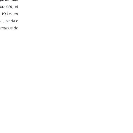
io Gil, el
 Frías en
", s
e dice
a manos de