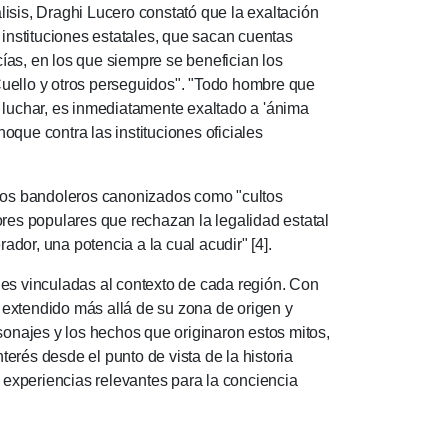
isis, Draghi Lucero constató que la exaltación
instituciones estatales, que sacan cuentas
ías, en los que siempre se benefician los
Cuello y otros perseguidos". "Todo hombre que
ese luchar, es inmediatamente exaltado a 'ánima
oque contra las instituciones oficiales
los bandoleros canonizados como "cul­tos
res populares que rechazan la legalidad estatal
dor, una po­tencia a la cual acu­dir" [4].
 vincu­ladas al contex­to de cada re­gi­ón. Con
n extendido más allá de su zona de origen y
onajes y los hechos que origi­naron estos mi­tos,
terés desde el punto de vista de la historia
ex­pe­rien­cias rele­vantes para la conciencia