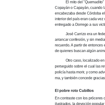
El mito del "Que­ma­di­to" evoc
Copa­yán o Capayán, cuando la p
enca­beza­ba desde Córdo­ba el g
inte­rior del país eran cada vez
entrega­do a Dorre­go a sus vict
José Carri­zo era un federal,
arran­car con­fe­sión, y sin med
recuerdo. A partir de enton­ce
de quie­nes bus­can algún animal
Otro caso, localizado en los
perseguido sobre el cua­l las re
policía hasta mo­rir, y como ad
ma, y también concede gracias 
El pobre roto Cubillos
En contraste con los próceres de
ilustrados, la de­vo­ción popu­l