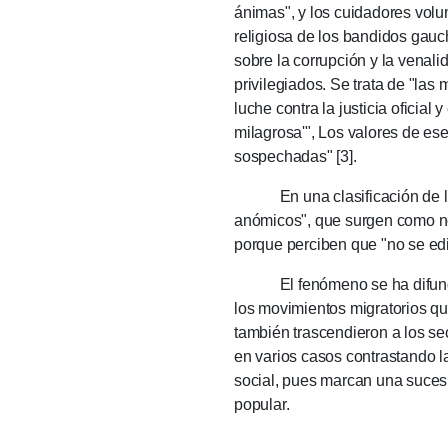
ánimas", y los cuidadores volun
religiosa de los bandidos gauc
sobre la corrupción y la venali
privilegiados.
Se trata de "las
luche contra la justicia oficial
milagrosa'", Los valores de ese
sospechadas" [3].
En una clasificación de las v
anómicos", que surgen como neg
porque per­ciben que "no se edif
El fenómeno se ha difundido con
los movimientos migratorios qu
también tras­cendie­ron a los s
en varios casos contrastan­do l
social, pues marcan una suce­sión
popu­lar.