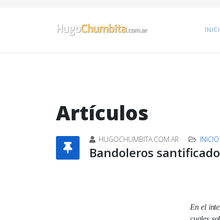
INIC
Artículos
HUGOCHUMBITA.COM.AR
INICIO
Bandoleros santificado
En el int
cuales so