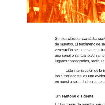
Son los clásicos
bandidos soci
de muertos.
El fenómeno de sac
veneración se expresa en la tu
una señal o santuario.
Al santo
lugares consagrados, particula
Esta intersección de la memor
los historiadores, es una evide
en nuestra sociedad en la perce
Un santoral disidente
En las zonas de nuestro país d