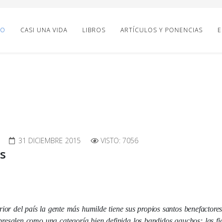
IO
CASI UNA VIDA
LIBROS
ARTÍCULOS Y PONENCIAS
E
31 DICIEMBRE 2015
VISTO: 7056
s
erior del país la gente más humilde tiene sus propios santos benefactores,
bresalen como una categoría bien definida los bandidos gauchos: las f