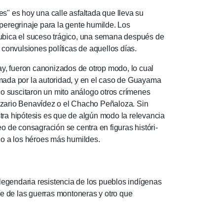
" es hoy una calle as­fal­tada que lleva su
ere­gri­na­je para la gente humil­de. Los
bica el suce­so trágico, una se­mana des­pués de
n­vul­siones polí­ti­cas de aque­llos días.
fueron canonizados de otrop modo, lo cual
­timada por la autori­dad, y en el caso de Guayama
 no suscitaron un mito análogo otros crímenes
aza­rio Benaví­dez o el Cha­cho Peña­loza. Sin
ra hipó­te­sis es que de algún modo la re­le­vancia
 de consagra­ción se centra en figu­ras históri­
ido a los héroes más humil­des.
egendaria resistencia de los pueblos indígenas
e de las guerras monto­ne­ras y otro que