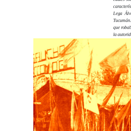
caracterí
Lega Álv
Tucumán
que robab
la autori