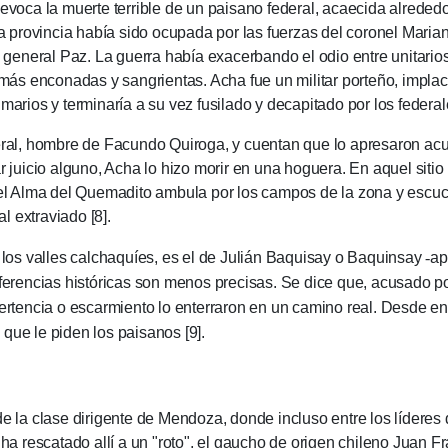
a la muerte terri­ble de un pai­sano fede­ral, acaecida alrededor
rovin­cia había sido ocu­pada por las fuerzas del coro­nel Marian
ene­ral Paz. La guerra había exa­cer­bando el odio entre unita­rios y
 más enco­na­das y sangri­entas. Acha fue un mili­tar por­te­ño, imp
i­marios y termina­ría a su vez fusi­la­do y deca­pitado por los fede
 hombre de Facun­do Quiroga, y cuen­tan que lo apresaron acus
iar juicio algu­no, Acha lo hizo morir en una hogue­ra. En aquel siti
s el Alma del Quemadito ambula por los campos de la zona y escu
 extra­via­do [8].
 valles calchaquíes, es el de Julián Baqui­say o Baquinsay
-
ap
fe­ren­cias históri­cas son menos precisas. Se dice que, acu­sado p
ver­tencia o escar­miento lo enterraron en un camino real. Desde e
que le piden los paisanos [9].
 la clase diri­gente de Men­doza, donde incluso entre los líderes de
ar ha rescatado allí a un "roto", el gau­cho de ori­gen chi­leno Juan