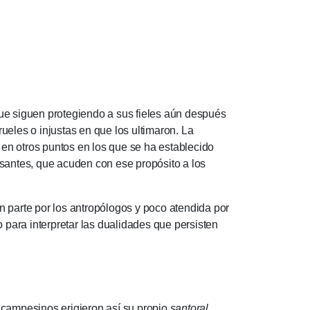
que siguen protegiendo a sus fieles aún después
rueles o injustas en que los ultimaron.
La
 en otros puntos en los que se ha establecido
esantes, que acuden con ese propósito a los
parte por los antropólogos y poco atendida por
o para interpretar las dualidades que persisten
s campesinos erigieron así su propio
santoral