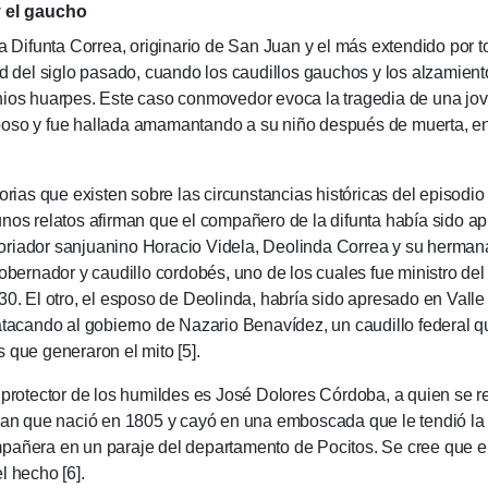
y el gaucho
 Difunta Co­rrea, origi­nario de San Juan y el más extendido por to
d del siglo pasado, cuando los caudillos gauchos y los alzamiento
ios huarpes. Este caso conmovedor evoca la tragedia de una jove
oso y fue hallada amamantando a su niño después de muerta, en 
ias que existen sobre las circunstancias his­tóricas del epi­sodio 
 Algunos relatos afir­man que el com­pañero de la difunta ha­bía sid
is­toriador san­juanino Hora­cio Videla, Deolinda Correa y su her
gober­nador y caudi­llo cordobés, uno de los cuales fue ministro 
. El otro, el esposo de Deo­lin­da, habría sido apresado en Valle F
ata­cando al gobierno de Nazario Benaví­dez, un caudillo federal 
 que generaron el mito [5].
ctor de los humildes es José Dolo­res Córdoba, a quien se recue
man que nació en 1805 y cayó en una em­bos­cada que le tendió la p
a­ñe­ra en un pa­raje del de­parta­mento de Pocitos. Se cree que 
l hecho [6].