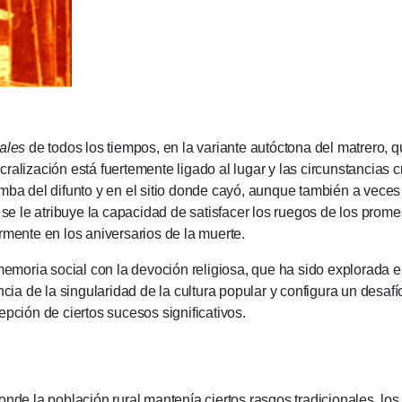
ales
de todos los tiempos, en la variante autóctona del matrero, 
ralización está fuertemente ligado al lugar y las circunstancias c
mba del difunto y en el sitio donde cayó, aunque también a veces
 se le atribuye la capacidad de satisfacer los ruegos de los prom
rmente en los aniversarios de la muerte.
ia social con la devoción religiosa, que ha sido explorada en 
ncia de la singularidad de la cultura popular y configura un desafí
pción de ciertos sucesos significativos.
onde la población rural mantenía ciertos rasgos tradicionales, lo