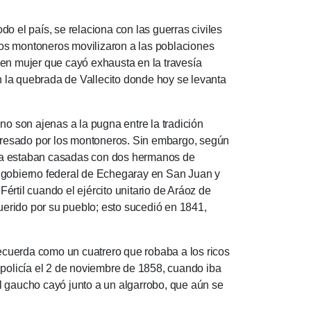
do el país, se relaciona con las guerras civiles
s montoneros movili­za­ron a las pobla­ciones
n mujer que cayó exhausta en la trave­sía
la quebra­da de Vallecito donde hoy se levanta
no son ajenas a la pugna entre la tradi­ción
o apresado por los monto­neros. Sin embar­go, según
­mana estaban casadas con dos hermanos de
del gobierno federal de Echegaray en San Juan y
értil cuando el ejército unita­rio de Aráoz de
querido por su pueblo; esto sucedió en 1841,
rda como un cua­trero que ro­ba­ba a los ricos
oli­cía el 2 de no­viem­bre de 1858, cuan­do iba
el gaucho cayó junto a un algarrobo, que aún se