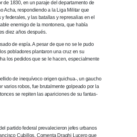
 de 1830, en un paraje del depar­ta­men­to de
o Acha, respondiendo a la Liga Mili­tar que
 fede­rales, y las bata­llas y represalias en el
laca­ble enemigo de la mon­tonera, que había
rales diez años después.
ado de espía. A pesar de que no se le pudo
o los pobladores pla­n­taron una cruz en su
cha los pedidos que se le hacen, espe­cialmente
ellido de inequívoco origen quichua
-
, un gau­cho
or varios robos, fue bru­talmente golpeado por la
ntonces se repiten las apariciones de su fantas­
l partido fede­ral preva­le­cieron jefes urbanos
 Fran­cisco Cubi­llos. Comenta Draghi Lu­cero que