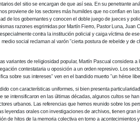
tarios del sitio se encargan de que así sea.
En su penetrante anál
hos proviene de los sectores más humildes que no confían en las 
dad de los gobernantes y conocen el doble juego de jueces y polic
 mismas razones esgrimidas por Martín Fierro, Pastor Luna, Juan 
 y especialmente contra la institución policial y caiga víctima de 
 medio social reclaman al varón "cierta postura de rebelde y de ch
ariantes de religiosidad popu­lar, Martín Pascual considera a 
ación contestataria u oposi­ción a un orden represivo. Los secto
ica sobre sus intereses" ven en el ban­dido muerto "un héroe libera­
 ca­rac­terísti­cas unifor­mes, si bien presenta particularida­des
e se inten­sificaron en las últimas décadas, algunos cultos se ha
ectores urbanos. Las referen­cias que hemos reunido sobre los pers
as leyendas orales con investigaciones de archi­vos, tienen gran in
 de hitos de la memo­ria co­lec­ti­va en torno a aconte­cimien­tos y 