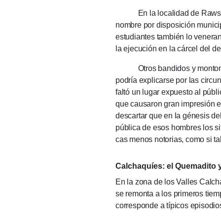
En la localidad de Rawson, hoy 
nombre por dispo­sición munici­p
estudiantes también lo veneran
la eje­cu­ción en la cárcel del d
Otros bandidos y montoneros
podría explicarse por las cir­cu
faltó un lugar ex­puesto al púb
que causa­ron gran im­pre­sión e
descartar que en la génesis del 
pública de esos hom­bres los si
cas menos noto­rias, como si ta
Calchaquíes: el Quemadito 
En la zona de los Valles Calc
se remonta a los primeros tiemp
corresponde a típicos episodio