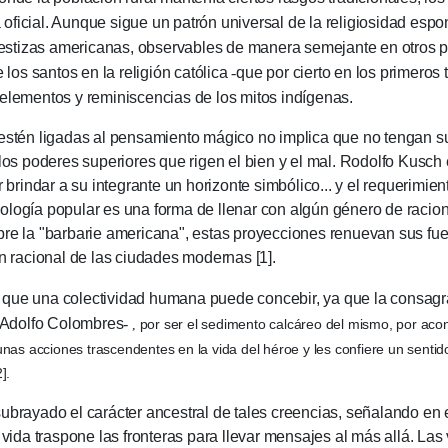
oficial.
Aunque sigue un patrón universal de la religiosidad esp
 mestizas americanas, observables de manera semejante en otros p
 los santos en la religión católica
-
que por cierto en los primeros
 elementos y reminiscencias de los mitos indígenas.
 ligadas al pensamiento mágico no implica que no tengan su 
los poderes superiores que rigen el bien y el mal.
Rodolfo Kusch e
 brindar a su integrante un horizonte simbólico... y el requerimien
teología popular es una forma de llenar con algún género de racion
bre la "barbarie americana", estas proyecciones renuevan sus fu
n racional de las ciudades modernas [1].
a colectividad humana puede concebir, ya que la consagració
 Adolfo Colombres
-
por ser el sedimento calcáreo del mismo, por aco
,
lgunas acciones trascendentes en la vida del héroe y les confiere un senti
].
do el carácter ancestral de tales creencias, señalando en el s
 vida traspone las fronteras para llevar mensajes al más allá.
Las 