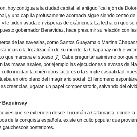
conti­gua a la ciudad capi­tal, el anti­guo "ca­llejón de Dolo­res
al, y una capi­lla profusa­mente adorna­da sigue sien­do cen­tro de p
 y le piden ayuda en víspe­ras de exámenes. La fecha en que se u
epuesto gobernador Bena­ví­dez, hace presu­mir su relación con las co
 de las travesías, como Santos Guayama o Martina Chapanay, 
ns­tan­cias o la locali­zación de su muerte: la Chapanay no fue vic
lico que marcara el suceso [7]. Cabe pre­guntar asi­mismo por qué
n las masas rura­les, por ejem­plo las ejecucio­nes ale­vo­sas de N
culto incidan tam­bién otros factores o la sim­ple casuali­dad, nuest
tuaba en otro plano del imaginario social. El fenó­meno espon­táneo
les creen­cias juga­ran un papel com­pen­satorio, sal­vando del olv
y Baquinsay
haquíes que se extienden desde Tucumán a Catamarca, donde la l
os de la conquista española, existe un culto po­pu­la­r que provien
s gau­chescos posteriores.