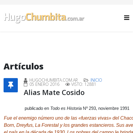
Artículos
HUGOCHUMBITA.COM.AR
INICIO
05 ENERO 2016
VISTO: 12881
Alias Mate Cosido
publicado en
Todo es Historia
Nº 293, noviembre 1991
Fue el enemigo número uno de las «fuerzas vivas» del Chac
Born, Dreyfus, La Forestal y los grandes estancieros.
Sus ave
el país en la década de 1930. Los pobres del campo le brind