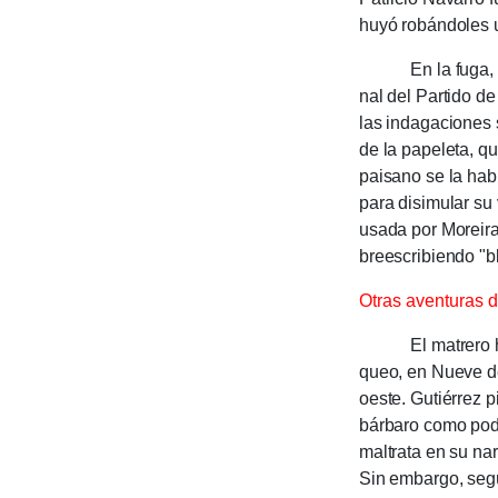
huyó robán­do­les 
En la fuga, el g
nal del Parti­do 
las indagaciones s
de la papeleta, q
paisano se la hab
para disimular su
usada por Morei­ra
breescri­biendo "b
Otras aventuras 
El matrero huyó h
queo, en Nueve de
oeste. Gutié­rrez 
bárbaro como podí
maltra­ta en su nar
Sin embargo, segú