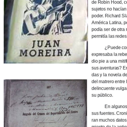
de Robin Hood, co
sujetos no hacían s
poder. Richard Sla
América Latina, p
podía ser de otra
permi­tía las red
¿Puede consider
expresaba la rebe
dio pie a una mitif
sus aventu­ras? En
das y la novela de
del matre­ro entre
delin­cuente vulga
su público.
En algunos pasaje
sus fuen­tes. Cron
ran muchos datos y 
miento de la anti