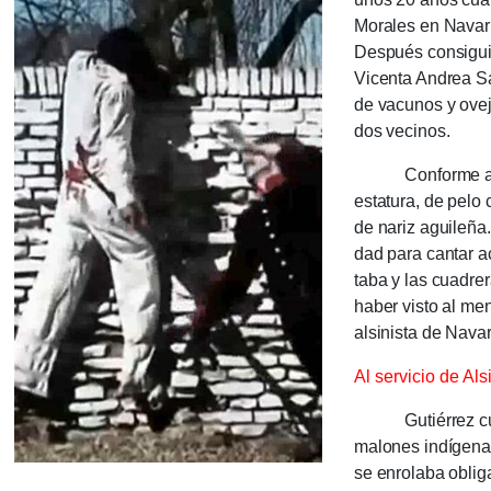
Morales en Navarr
Después consiguió
Vicenta Andrea Sa
de vacunos y oveja
dos veci­nos.
Conforme a las de
estatura, de pelo 
de nariz aguile­ña.
dad para cantar ac
taba y las cua­dre
haber visto al men
alsinista de Navar
Al servicio de Als
Gutiérrez cuent
malones indígenas 
se enrolaba obli­g