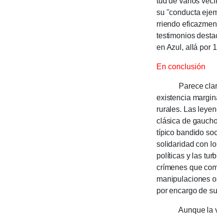
tud de varios vec
su "con­ducta ejem
rriendo efi­cazmen
testi­mo­nios dest
en Azul, allá por 
En conclusión
Parece claro que
existencia margina
rurales. Las leyen
clásica de gaucho
típico bandido so
solidaridad con l
políticas y las tu
críme­nes que come
manipulaciones os
por encargo de sus
Aunque la versió