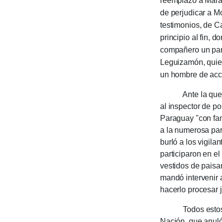
reemplazó a Mar
de perju­di­car a M
testimonios, de Car
principio al fin, d
compañero un par 
Leguiza­món, quie
un hombre de acció
Ante la queja de
al inspector de pol
Paraguay "con fam
a la numerosa part
burló a los vi­gil
participaron en el
vestidos de paisa
mandó intervenir a
hacerlo procesar ju
Todos estos hech
Nación, que anuló 