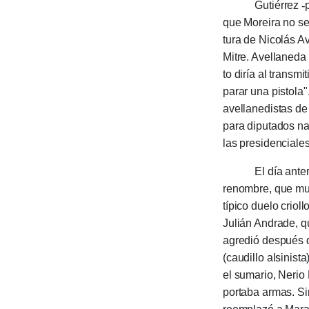
Gutiérrez
-
que Moreira no se 
tura de Nicolás Av
Mitre. Avellane­da
to di­ría al transm
parar una pisto­la
avellanedis­tas de
para di­puta­dos n
las presiden­cia­les
El día anterior a
renombre, que mur
típico duelo criol
Julián Andrade, q
agredió después d
(caudillo alsinis­
el sumario, Nerio
porta­ba armas. Si