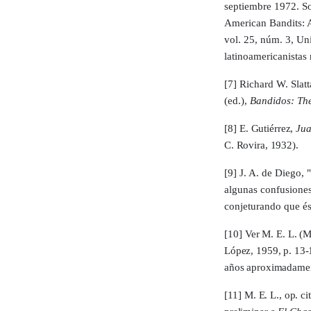
septiembre 1972.
So
Ameri­can Ban­dits: 
vol. 25, núm. 3, Un
latinoamericanis­tas
[7] Richard W. Slatt
(ed.),
Bandidos: The 
[8]
E. Gutiérrez,
Jua
C. Rovira, 1932).
[9]
J. A. de Diego, 
algunas confusiones
conje­turando que és
[10]
Ver M. E. L. (M
López, 1959, p. 13-1
años aproximadamente
[11]
M. E. L., op. ci