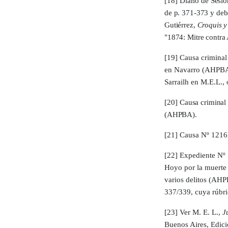
[18]
Diario de Sesio
de p. 371-373 y deba
Gutiérrez,
Croquis y 
"1874: Mitre contra
[19]
Causa criminal 
en Navarro (AHPBA);
Sarrailh en M.E.L., o
[20]
Causa criminal 
(AHPBA).
[21] Causa Nº 1216, 
[22]
Expediente Nº 
Hoyo por la muerte 
varios delitos (AHP
337/339, cuya rúbri
[23]
Ver M. E. L.,
J
Buenos Aires, Edici