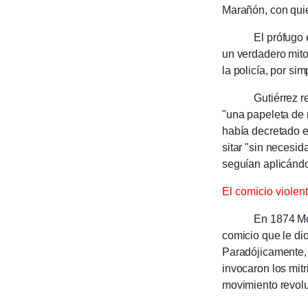
Marañón, con quie
El prófugo era bi
un verdadero mito 
la poli­cía, por si
Gutiérrez relata
"una pape­leta de 
había decre­tado e
sitar "sin necesi­
seguían aplicán­do
El comicio violen
En 1874 Moreira 
comicio que le dio
Paradójicamen­te, 
invocaron los mitr
movimiento revolu