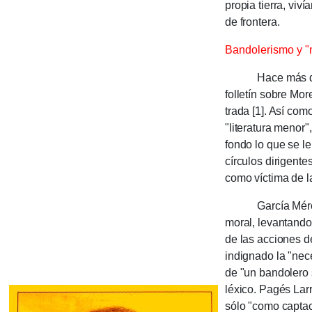
propia tierra, vi
de fron­tera.
Bandolerismo y "
Hace más de un s
folle­tín sobre More
trada [1]. Así co
"litera­tura menor"
fondo lo que se le 
círculos dirigent
como víctima de la
Gar­cía Mérou acu
moral, levan­tan­do 
de las accio­nes 
indignado la "nece­
de "un bandole­ro 
léxico. Pagés La­rr
sólo "como captac