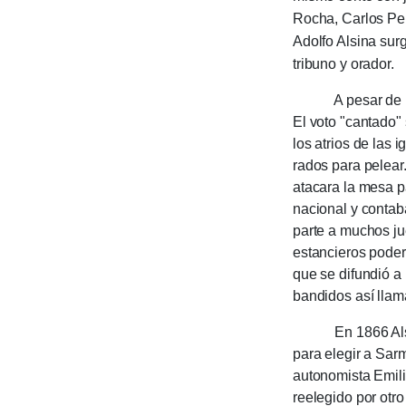
Rocha, Carlos Pell
Adol­fo Alsina sur
tribuno y orador.
A pesar de las fo
El voto "cantado" 
los atrios de las 
rados para pelear
atacara la mesa pa
nacio­nal y conta­b
parte a muchos ju
estan­cieros pode­
que se difun­dió a
bandi­dos así lla
En 1866 Alsina f
para elegir a Sarm
autono­mista Emi­l
reele­gido por otro