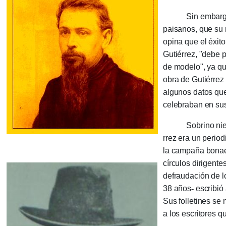
Sin embargo, el 
paisanos, que su n
opina que el éxit
Gutiérrez, "debe po
de modelo", ya que
obra de Gutiérrez f
algunos datos que
celebraban en su
Sobrino nieto d
rrez era un period
la campaña bonaer
círculos dirigente
defrauda­ción de l
38 años
-
escri­bió 
Sus folle­ti­nes se
a los es­cri­tores q