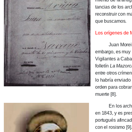
tan­cias de los ar
recons­truir con m
que buscamos.
Los orígenes de 
Juan Moreira fig
embargo, es muy p
Vigilantes a Cabal
folletín
La Mazorc
entre otros crímen
lo habría enviado a
orden para cobrar 
muerte [8].
En los archivos 
en 1843, y es pres
portu­gués afin­ca
con el rosismo [9]