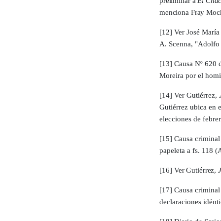
preli­minar a
El Cha
menciona Fray Mocho
[12]
Ver José María
A. Scenna, "Adolfo 
[13]
Causa Nº 620 d
Morei­ra por el hom
[14]
Ver Gutiérrez,
Gutiérrez ubica en 
elec­ciones de febre
[15]
Causa criminal 
papeleta a fs. 118
[16]
Ver Gutiérrez,
[17]
Causa criminal
declaraciones idénti