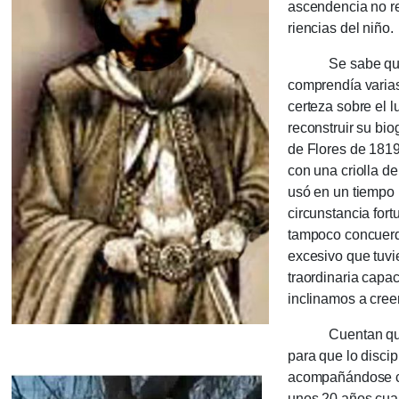
ascendencia no re
rien­cias del niño.
Se sabe que se c
comprendía varia
certeza sobre el 
recons­truir su bio
de Flores de 1819
con una crio­lla d
usó en un tiempo 
circuns­tancia for
tampoco con­cuer­d
excesivo que tuvi
traor­dina­ria cap
incli­namos a cree
Cuen­tan que su 
para que lo discip
acompañándose con
unos 20 años cuan