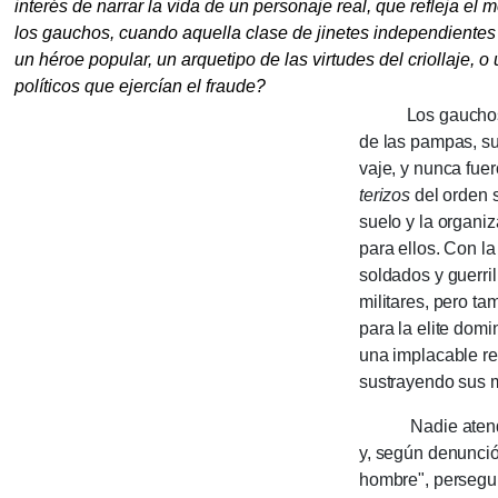
interés de narrar la vida de un personaje real, que refle­ja el 
los gauchos, cuando aquella clase de jine­tes indepen­dien­tes 
un héroe popular, un arquetipo de las virtudes del crio­llaje, o 
políticos que ejercían el fraude?
Los gauchos siem
de las pampas, su 
va­je, y nunca fuer
terizos
del orden s
suelo y la organiz
para ellos. Con la
soldados y guerril
militares, pero t
para la elite domi
una implaca­ble re
sustrayendo sus 
Nadie atend
y, según denunció
hombre", perse­gui