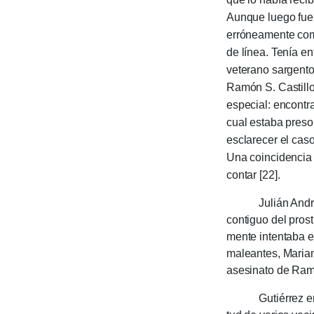
Aun­que luego fue 
erróneamente co
de línea. Tenía e
vete­rano sargento
Ramón S. Casti­llo
espe­cial: encon­t
cual estaba preso
esclarecer el caso
Una coincidencia 
contar [22].
Ju­lián An­dra­d
contiguo del pros
mente intentaba es
malean­tes, Maria
asesi­nato de Ram
Gutié­rrez entre­v