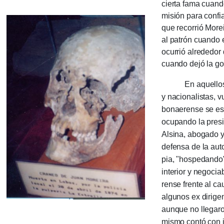
cierta fama cuand
misión para confia
que recorrió Morei
al patrón cuando e
ocurrió alre­de­do
cuando dejó la go
En aquellos días 
y nacio­na­lis­tas,
bonaeren­se se es
ocupando la presi­d
Alsina, abogado y j
defen­sa de la auto
pia, "hospe­dan­do
interior y nego­ci
rense frente al cau
algunos ex diri­ge
aunque no llegaron
mismo contó con 