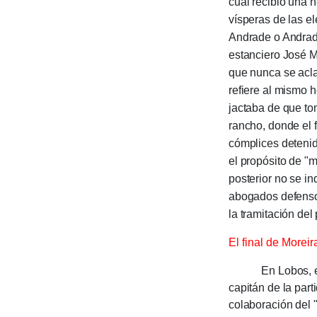
cual recibió una h
vísperas de las e
Andrade o Andrada
estancie­ro José
que nunca se acla
refie­re al mismo
jactaba de que tom
rancho, donde el f
cómpli­ces deten
el propósito de "ma
posterior no se in
aboga­dos defensor
la trami­tación del
El final de Morei
En Lobos, el com
capitán de la part
colabora­ción del