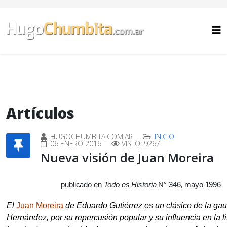
Artículos
HUGOCHUMBITA.COM.AR
INICIO
06 ENERO 2016
VISTO: 9267
Nueva visión de Juan Moreira
publicado en
Todo es Historia
N° 346, mayo 1996
El
Juan Moreira
de Eduardo Gutiérrez es un clási­co de la ga
Hernández, por su reper­cu­sión popular y su in­fluencia en la l