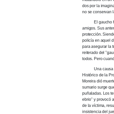
dos por la imagina
no se conservan la
El gaucho huyó d
amigos. Sus ante­ri
protección. Siend
policía en aquel d
para asegu­rar la t
reitera­do del "ga
todos. Pero cuando
Una causa judici
Histórico de la Pr
Moreira dió muerte
sumario surge que 
puña­ladas. Los te
ebrio" y provocó a
de la víctima, res
insistencia del ju