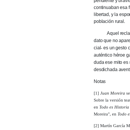
pendiente y bra­ví
continuaban esa fo
libertad, y la esp
población rural.
Aquel reclamo de
dato que no aparec
cial
-
es un gesto c
autén­tico héroe 
duda ese mito es 
desdi­chada avent
Notas
[1]
Juan Moreira
se
Sobre la ver­sión te
en
Todo es Historia
Morei­ra", en
Todo e
[2]
Martín García M