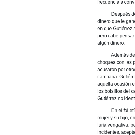
frecuencia a convi­
Después de una t
dinero que le ganó
en que Gutiérrez a
pero cabe pensar 
algún dinero.
Además de sus d
choques con las pa
acusa­ron por otros
campaña. Gu­tié­rr
aquella ocasión enc
los bolsi­llos del 
Gutié­rrez no ident
En el folletín, 
mujer y su hijo, c
furia vengativa, p
incidentes, acept