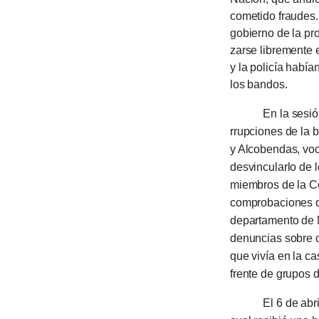
cometido fraudes.
gobierno de la pro
zarse libremente e
y la policía había
los bandos.
En la sesión dond
rrupciones de la b
y Alco­bendas, voc
desvin­cularlo de 
miem­bros de la Co
com­proba­ciones d
departamento de N
denuncias sobre c
que vivía en la c
frente de grupos d
El 6 de abril de