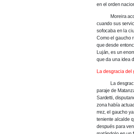
en el orden nacio­
Moreira acompañó
cuando sus servic
sofocaba en la ciu
Como el gaucho re
que desde entonce
Luján, es un eno
que da una idea de
La desgracia del
La desgracia de 
paraje de Matan­z
Sar­det­ti, dis­put
zona había actuado
rrez, el gaucho ya
teniente alcal­de 
después para veng
matán­dolo en un f