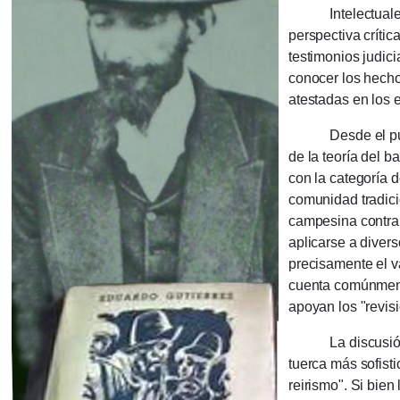
Intele­ctuales c
perspec­tiva críti
testimonios judi­ci
cono­cer los hecho
atestadas en los e
Desde el punto d
de la teoría del b
con la cate­goría 
comunidad tradici
campesi­na contra
aplicarse a divers
precisamente el va
cuenta común­ment
apoyan los "revisi
La discusión aca
tuerca más sofist
reirismo". Si bien