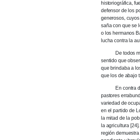
historiográfica, f
defensor de los po
generosos, cuyos 
saña con que se l
o los hermanos Bar
lucha contra la aut
De todos modos, 
sentido que obser
que brindaba a los 
que los de aba­jo t
En contra de la 
pastores errabundo
variedad de ocupa
en el partido de 
la mitad de la po
la agri­cul­tura [2
región de­muestra 