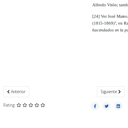
Alfredo Vitón; tambi
[24]
Ver José Mateo,
(1815-1869)", en R
hacendados en la 
Artículo anterior: Cuando la genética hace historia
Artículo siguie
Anterior
Siguiente
Rating: