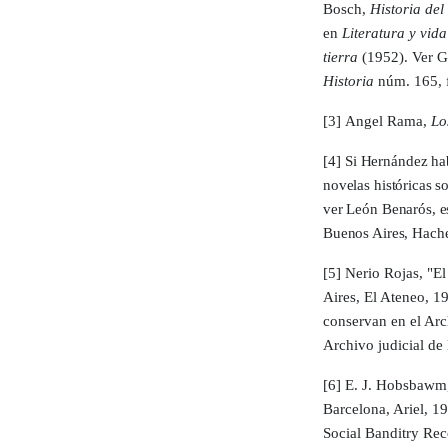
Bosch,
His­toria del
en
Lite­ratura y vida
tierra
(1952). Ver Ge
Historia
núm. 1­65, 
[3]
Angel Rama,
Lo
[4]
Si Her­nán­dez ha
nove­las histó­ricas 
ver León Benarós, est
Buenos Aires, Hache
[5]
Nerio Ro­jas, "E
Aires, El Ateneo, 1
conservan en el Arc
Archivo judicial de 
[6]
E. J. Hobsbawm
Barcelo­na, Ariel, 1
Social Bandi­try Rec