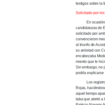
testi­gos sobre la
Solicitado por lo
En ocasión de lo
candidaturas de E
solicitado por am
conven­cieron me­d
al triunfo de Acos
su amistad con Co
enca­bezaba Modest
miento que le hic
Sin embargo, no p
podría explicarse 
Los registros ju
Rojas, haciéndose
aquel tiempo apar
taba que alertó a 
Patricio Navarro f