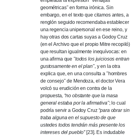
empleaba la expresión "ventajas
geométricas" en forma irónica. Sin
embargo, en el texto que citamos antes, a
renglón seguido recomendaba establecer
una regencia unipersonal en ese reino, y
hay otras dos cartas suyas a Godoy Cruz
(en el Archivo que el propio Mitre recopiló)
que resultan igualmente inequívocas: en
una afirma que
"todos los juiciosos entran
gustosamente en el plan"
, y en la otra
explica que, en una consulta a "hombres
de consejo" de Mendoza, el doctor Vera
volcó su erudición en contra de la
propuesta
, “no obstante que la masa
general estaba por la afirmativa"
; lo cual
podría servir a Godoy Cruz
“para obrar sin
traba alguna en el supuesto de que
ustedes todos tendrán más presente los
intereses del pueblo”
[23]. Es indudable