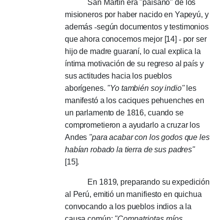
San Martín era "paisano" de los
misioneros por haber nacido en Yapeyú, y
además
-
según documentos y testimonios
que ahora conocemos mejor [14]
-
por ser
hijo de madre guaraní, lo cual explica la
íntima motivación de su regreso al país y
sus actitudes hacia los pueblos
aborígenes.
"Yo también soy indio"
les
manifestó a los caciques pehuenches en
un parlamento de 1816, cuando se
comprometieron a ayudarlo a cruzar los
Andes
"para acabar con los godos que les
habían robado la tierra de sus padres"
[15].
En 1819, preparando su expedición
al Perú, emitió un manifiesto en quichua
convocando a los pueblos indios a la
causa común:
"
Compatriotas míos,