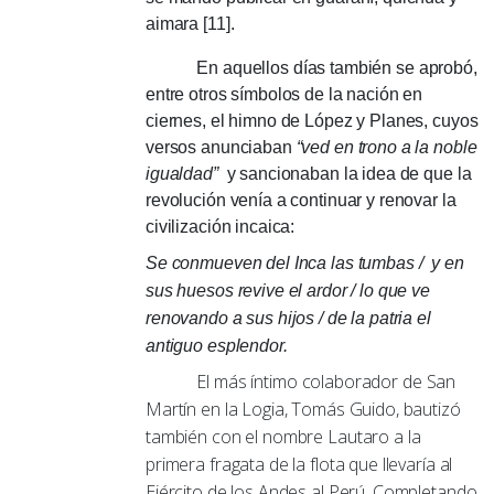
aimara [11].
En aquellos días también se aprobó,
entre otros símbolos de la nación en
ciernes, el himno de López y Planes, cuyos
versos anunciaban
“ved en trono a la noble
igualdad”
y sancionaban la idea de que la
revolución venía a continuar y renovar la
civilización incaica:
Se conmueven del Inca las tumbas /
y en
sus huesos revive el ardor /
lo que ve
renovando a sus hijos /
de la patria el
antiguo esplendor.
El más íntimo colaborador de San
Martín en la Logia, Tomás Guido, bautizó
también con el nombre Lautaro a la
primera fragata de la flota que llevaría al
Ejército de los Andes al Perú. Completando