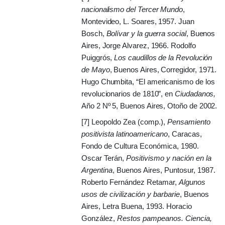
nacionalismo del Tercer Mundo
,
Montevideo, L. Soares, 1957. Juan
Bosch,
Bolívar y la guerra social
, Buenos
Ai­res, Jorge Alva­rez, 1966. Rodolfo
Puiggrós,
Los caudillos de la Revolución
de Mayo
, Buenos Aires, Corregidor, 1971.
Hugo Chumbita, “El americanismo de los
revolucionarios de 1810”, en
Ciudadanos,
Año 2 Nº 5, Buenos Aires, Otoño de 2002.
[7]
Leopoldo Zea (comp.),
Pensamiento
positivista latinoamericano
, Caracas,
Fondo de Cultura Económica, 1980.
Oscar Terán,
Positivismo y nación en la
Argentina
, Buenos Aires, Puntosur, 1987.
Roberto Fernández Retamar,
Algunos
usos de civilización y barba­rie
, Buenos
Aires, Letra Buena, 1993. Horacio
González,
Restos pampeanos. Ciencia,