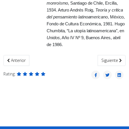
monroísmo
, Santiago de Chile, Ercilla,
1934. Arturo Andrés Roig,
Teoría y crítica
del pensamiento latinoamericano
, México,
Fondo de Cultura Económica, 1981. Hugo
Chumbita, “La utopía latinoamericana”, en
Unidos,
Año IV Nº 9, Buenos Aires, abril
de 1986.
Artículo anterior: El bandido Artigas
Artículo sigui
Anterior
Siguiente
Rating: