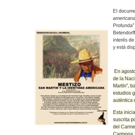
El docum
american
Profunda”
Betendorf
interés d
y está dis
En agosto
de la Naci
Martín”, b
estudios g
auténtica d
Esta inici
suscrita p
del Carme
Carmona, 