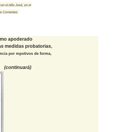
n el niño José, en el
de Corrientes
 como apoderado
ras medidas probatorias,
ancia por mpotivos de forma,
á)