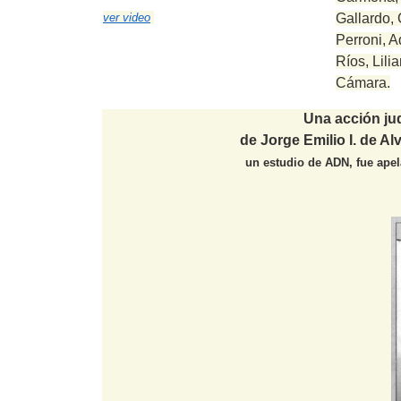
Gallardo,
ver video
Perroni, 
Ríos, Lili
Cámara.
Una acción jud
de Jorge Emilio I. de Al
un estudio de ADN, fue apel
(c