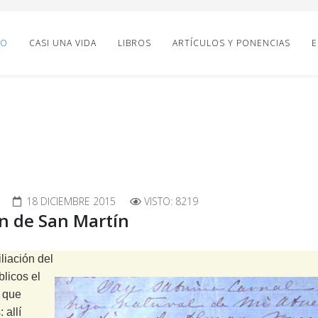
IO
CASI UNA VIDA
LIBROS
ARTÍCULOS Y PONENCIAS
E
18 DICIEMBRE 2015
VISTO: 8219
en de San Martín
liación del
blicos el
7 que
 allí