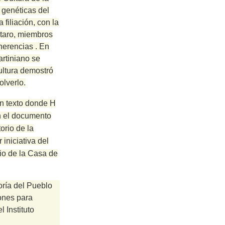
 genéticas del
filiación, con la
utaro, miembros
dherencias
.
En
artiniano se
Cultura demostró
olverlo.
un texto donde H
n el documento
orio de la
iniciativa del
cio de la Casa de
oría del Pueblo
iones para
l Instituto