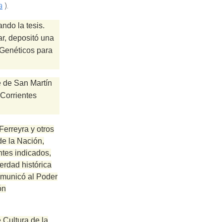
a
).
ndo la tesis.
ar, depositó una
 Genéticos para
e de San Martín
Corrientes
Ferreyra y otros
de la Nación,
tes indicados,
erdad histórica
comunicó al Poder
ón
 Cultura de la