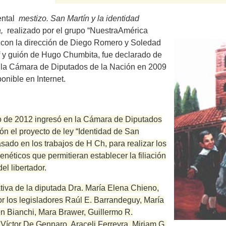
ental
mestizo.
San Martín y la identidad
a,
realizado por el grupo “NuestraAmérica
 con la dirección de Diego Romero y Soledad
f y guión de Hugo Chumbita, fue declarado de
e la Cámara de Diputados de la Nación en 2009
ponible en Internet.
 de 2012 ingresó en la Cámara de Diputados
ón el proyecto de ley “Identidad de San
asado en los trabajos de H Ch, para realizar los
enéticos que permitieran establecer la filiación
el libertador.
ativa de la diputada Dra.
María Elena Chieno,
or los legisladores Raúl E. Barrandeguy, María
n Bianchi, Mara Brawer, Guillermo R.
Víctor De Gennaro, Araceli Ferreyra, Miriam G.