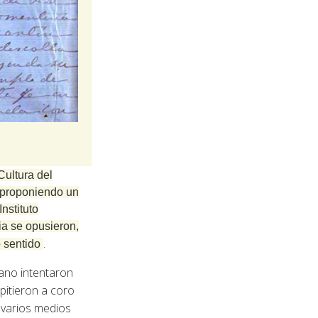
ultura del
 proponiendo un
Instituto
ia se opusieron,
.
o sentido
iano intentaron
epitieron a coro
 varios medios