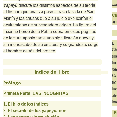
co
Yapeyú
discute los distintos aspectos de su teoría,
al tiempo que analiza paso a paso la vida de San
Cl
Martín y las causas que a su juicio explicarían el
ag
ocultamiento de su verdadero origen.
La figura del
máximo héroe de la Patria cobra en estas páginas
de lectura apasionante una significación nueva y,
El
sin menoscabo de su estatura y su grandeza, surge
Ch
el hombre detrás del bronce.
si
to
se
índice del libro
Ma
Prólogo
fr
lu
Primera Parte: LAS INCÓGNITAS
at
in
1. El hilo de los índices
2. El secreto de los yapeyuanos
F