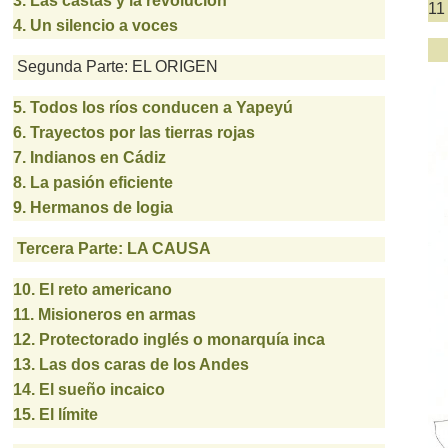
3. Las castas y la revolución
11
4. Un silencio a voces
Segunda Parte: EL ORIGEN
5. Todos los ríos conducen a Yapeyú
6. Trayectos por las tierras rojas
7. Indianos en Cádiz
8. La pasión eficiente
9. Hermanos de logia
Tercera Parte: LA CAUSA
10. El reto americano
11. Misioneros en armas
12. Protectorado inglés o monarquía inca
13. Las dos caras de los Andes
14. El sueño incaico
15. El límite