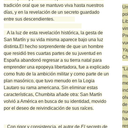
tradición oral que se mantuvo viva hasta nuestros
Un
días, y en la revelación de un secreto guardado
po
entre sus descendientes.
Li
vi
A la luz de esta revelación histórica, la gesta de
Pr
San Martín y su vida misma aparece bajo una luz
vu
distinta.
El hecho sorprendente de que un hombre
Ya
que residió tres cuartas partes de su juventud en
Ch
España abandonó regresar a su tierra natal para
emprender una epopeya libertadora, fue a explicado
“L
como fruto de la ambición militar y como parte de un
m
plan masónico, que tuvo menudo en la Logia
me
Lautaro su rama americana.
Sin eliminar estas
in
características, Chumbita añade otra: San Martín
ol
volvió a América en busca de su identidad, movido
de
por el deseo de reivindicación de sus raíces.
nu
ha
re
Con rigor y consistencia, el autor de
El secreto de