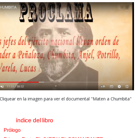
Cliquear en la imagen para ver
el documental "Maten a Chumbita"
índice del libro
Prólogo