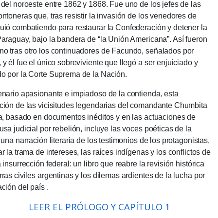
 del noroeste entre 1862 y 1868. Fue uno de los jefes de las
ontoneras que, tras resistir la invasión de los venedores de
uió combatiendo para restaurar la Confederación y detener la
Paraguay, bajo la bandera de “la Unión Americana”.
Así fueron
o tras otro los continuadores de Facundo, señalados por
 y él fue el único sobreviviente que llegó a ser enjuiciado y
o por la Corte Suprema de la Nación.
enario apasionante e impiadoso de la contienda, esta
ción de las vicisitudes legendarias del comandante Chumbita
ia, basado en documentos inéditos y en las actuaciones de
usa judicial por rebelión, incluye las voces poéticas de la
 una narración literaria de los testimonios de los protagonistas,
r la trama de intereses, las raíces indígenas y los conflictos de
 insurrección federal: un libro que reabre la revisión histórica
rras civiles argentinas y los dilemas ardientes de la lucha por
ación del país .
LEER EL PRÓLOGO Y CAPÍTULO 1