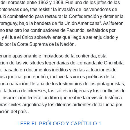
 del noroeste entre 1862 y 1868. Fue uno de los jefes de las
ontoneras que, tras resistir la invasión de los venedores de
uió combatiendo para restaurar la Confederación y detener la
Paraguay, bajo la bandera de “la Unión Americana”.
Así fueron
o tras otro los continuadores de Facundo, señalados por
 y él fue el único sobreviviente que llegó a ser enjuiciado y
o por la Corte Suprema de la Nación.
enario apasionante e impiadoso de la contienda, esta
ción de las vicisitudes legendarias del comandante Chumbita
ia, basado en documentos inéditos y en las actuaciones de
usa judicial por rebelión, incluye las voces poéticas de la
 una narración literaria de los testimonios de los protagonistas,
r la trama de intereses, las raíces indígenas y los conflictos de
 insurrección federal: un libro que reabre la revisión histórica
rras civiles argentinas y los dilemas ardientes de la lucha por
ación del país .
LEER EL PRÓLOGO Y CAPÍTULO 1