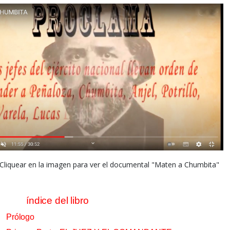
Cliquear en la imagen para ver
el documental "Maten a Chumbita"
índice del libro
Prólogo