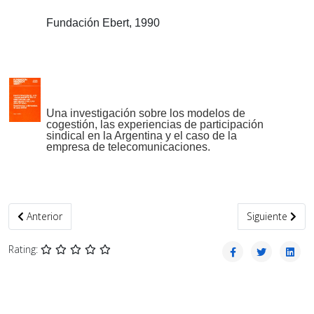
Fundación Ebert,
1990
U
na investigación sobre los modelos de
cogestión, las experiencias de participación
sindical
en la Argentina y el caso de
la
empresa de telecomunicaciones.
Artículo anterior: Capítulo I. BÁRBAROS, BANDIDOS Y REBELDES
Artículo sigu
Anterior
Siguiente
Rating: