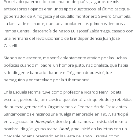
Por el lado paterno –lo supe mucho después–, algunos de mis
antecesores riojanos eran unos tipos quijotescos, el último cacique-
gobernador de Aimogasta y el caudillo montonero Severo Chumbita.
La familia de mi madre, que fue a poblar en los primeros tiempos la
Pampa Central, descendía del vasco Luis Josef Zaldarriaga, casado con
una hermana del revolucionario de la independencia Juan José
Castelli.
Siendo adolescente, me sentí violentamente atraído por las luchas
políticas cuando mi padre, un hombre justo, nacionalista, que había
sido dirigente bancario durante el “régimen depuesto”, fue
perseguido y encarcelado por la “Libertadora”.
En la Escuela Normal tuve como profesor a Ricardo Nervi, poeta,
escritor, periodista, un maestro que alentó las inquietudes y rebeldías
de nuestra generación. Organizamos la Federación de Estudiantes
Santarroseños e hicimos una huelga memorable en 1957. Participé
en la agrupación
Huerquén
, donde publicamos la revista del mismo
nombre, dirigí el grupo teatral
Lihué
, y me inicié en las letras con un
olvidable poema premiado en la Fiesta del Trigo. Trabajé como