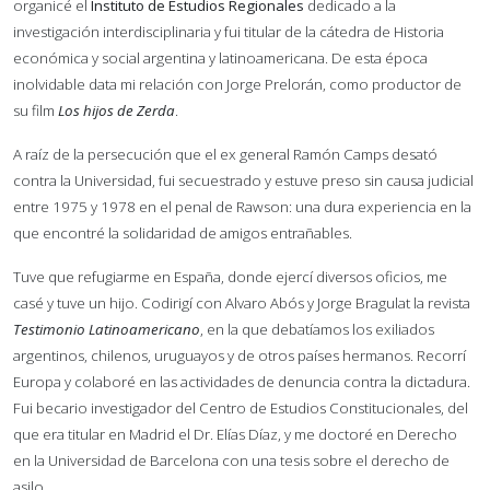
organicé el
Instituto de Estudios Regionales
dedicado a la
investigación interdisciplinaria y fui titular de la cátedra de Historia
económica y social argentina y latinoamericana. De esta época
inolvidable data mi relación con Jorge Prelorán, como productor de
su film
Los hijos de Zerda
.
A raíz de la persecución que el ex general Ramón Camps desató
contra la Universidad, fui secuestrado y estuve preso sin causa judicial
entre 1975 y 1978 en el penal de Rawson: una dura experiencia en la
que encontré la solidaridad de amigos entrañables.
Tuve que refugiarme en España, donde ejercí diversos oficios, me
casé y tuve un hijo. Codirigí con Alvaro Abós y Jorge Bragulat la revista
Testimonio Latinoamericano
, en la que debatíamos los exiliados
argentinos, chilenos, uruguayos y de otros países hermanos. Recorrí
Europa y colaboré en las actividades de denuncia contra la dictadura.
Fui becario investigador del Centro de Estudios Constitucionales, del
que era titular en Madrid el Dr. Elías Díaz, y me doctoré en Derecho
en la Universidad de Barcelona con una tesis sobre el derecho de
asilo.