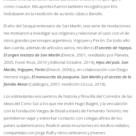
como coautor. Mis aportes fueron también recogidos por Eric
Hobsbawm en la reedición de su texto clásico
Bandits
.
El año del Sesquicentenario de San Martín, una serie de revelaciones
me motivaron a investigar sus orígenes y relacionar el caso con el de
otros grandes personajes argentinos, Yrigoyen y Perón
. De todo ello
dan cuenta, además de artículos varios, mis libros
El secreto de Yapeyú.
El origen mestizo de San Martín
(Emecé, 2001, reeditado por Planeta,
2005, Fund. Ross, 2010 y Editorial Octubre, 2014),
Hijos del país. San
Martín, Yrigoyen, Perón
(Emecé, 2004) y, en colaboración con Diego
Herrera Vegas,
El manuscrito de Joaquina. San Martín y el secreto de la
familia Alvear
(Catálogos, 2007, reedición Ciccus, 2018).
Los estimulantes encuentros de historia y filosofía del Corredor de las
Ideas del Cono Sur a los que me invitó Hugo Biagini, y la vinculación
con la Fundación Vargas de Brasil a través de Fernando Tenório, me
permitieron viajar y estrechar contacto con colegas afines de los
países sudamericanos. Realicé varias incursiones en medios radiales,
compartidas con Jorge Rulli y otros veteranos y jóvenes