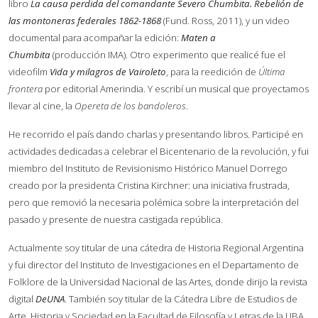
libro
La causa perdida del comandante Severo Chumbita. Rebelión de
las montoneras federales 1862-1868
(Fund. Ross, 2011), y un video
documental para acompañar la edición:
Maten a
Chumbita
(producción IMA). Otro experimento que realicé fue el
videofilm
Vida y milagros de Vairoleto
, para la reedición de
Última
frontera
por editorial Amerindia. Y escribí un musical que proyectamos
llevar al cine, la
Opereta de los bandoleros
.
He recorrido el país dando charlas y presentando libros. Participé en
actividades dedicadas a celebrar el Bicentenario de la revolución, y fui
miembro del Instituto de Revisionismo Histórico Manuel Dorrego
creado por la presidenta Cristina Kirchner: una iniciativa frustrada,
pero que removió la necesaria polémica sobre la interpretación del
pasado y presente de nuestra castigada república.
Actualmente soy titular de una cátedra de Historia Regional Argentina
y fui director del Instituto de Investigaciones en el Departamento de
Folklore de la Universidad Nacional de las Artes, donde dirijo la revista
digital
DeUNA
. También soy titular de la Cátedra Libre de Estudios de
Arte, Historia y Sociedad en la Facultad de Filosofía y Letras de la UBA,