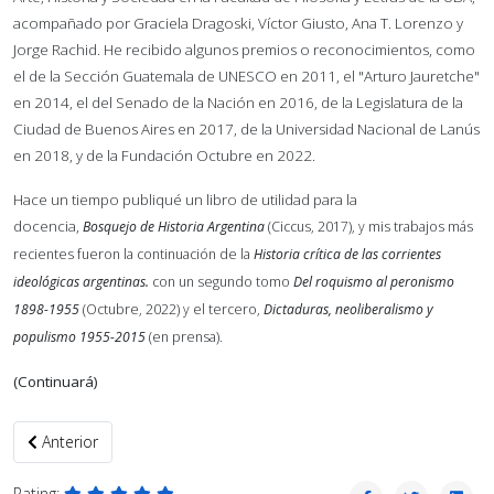
acompañado por Graciela Dragoski, Víctor Giusto, Ana T. Lorenzo y
Jorge Rachid. He recibido algunos premios o reconocimientos, como
el de la Sección Guatemala de UNESCO en 2011, el "Arturo Jauretche"
en 2014, el del Senado de la Nación en 2016, de la Legislatura de la
Ciudad de Buenos Aires en 2017, de la Universidad Nacional de Lanús
en 2018, y de la Fundación Octubre en 2022.
Hace un tiempo publiqué un libro de utilidad para la
docencia,
Bosquejo de Historia Argentina
(Ciccus, 2017), y mis trabajos más
recientes fueron la continuación de la
Historia crítica de las corrientes
ideológicas argentinas.
con un segundo tomo
Del roquismo al peronismo
1898-1955
(Octubre, 2022) y el tercero,
Dictaduras, neoliberalismo y
populismo 1955-2015
(en prensa).
(Continuará)
Artículo anterior: San Martín, mestizo americano
Anterior
Rating: