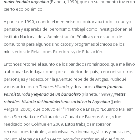
malentendido argentino
(Planeta, 1990), que en su momento tuvieron
cierto eco polémico.
A partir de 1990, cuando el menemismo contrariaba todo lo que yo
pensaba y esperaba del peronismo, trabajé como investigador en el
Instituto Nacional de la Administración Pública y en estudios de
consultoría para algunos sindicatos y programas técnicos de los
ministerios de Relaciones Exteriores y de Educación.
Entonces retomé el asunto de los bandidos románticos, que me llevó
a ahondar las indagaciones por el interior del país, a encontrar otros
personajes y redescubrir la juventud rebelde de Artigas. Publiqué
varios artículos en
Todo es Historia
, y dos libros:
Ultima frontera.
Vairoleto. Vida y leyenda de un bandolero
(Planeta, 1999) y
Jinetes
rebeldes. Historia del bandolerismo social en la Argentina
(Javier
Vergara, 2000), que obtuvo el 1º Premio de Ensayo "Eduardo Mallea"
de la Secretaría de Cultura de la Ciudad de Buenos Aires, y fue
reeditado por Colihue en 2009. Estos trabajos inspiraron
recreaciones teatrales, audiovisuales, cinematográficas y musicales,
incluso el tema de León Gieco
Bandidos rurales
en el que figuro