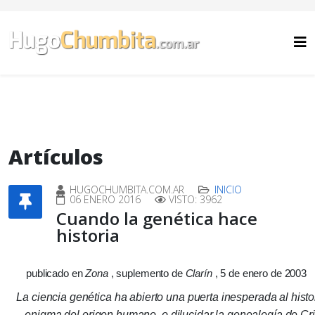
Artículos
HUGOCHUMBITA.COM.AR
INICIO
06 ENERO 2016
VISTO: 3962
Cuando la genética hace
historia
publicado en
Zona
, suplemento de
Clarín
, 5 de enero de 2003
La ciencia genética ha abierto una puerta inesperada al histo
enigma del origen humano
o dilucidar la genealogía de C