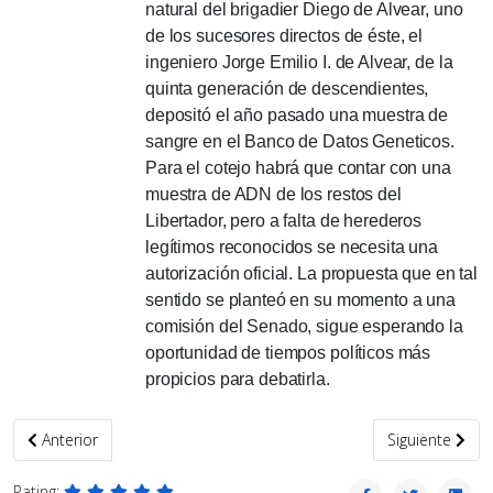
natural del brigadier Diego de Alvear, uno
de los sucesores directos de éste, el
ingeniero Jorge Emilio I. de Alvear, de la
quinta generación de descendientes,
depositó el año pasado una muestra de
sangre en el Banco de Datos Geneticos.
Para el cotejo habrá que contar con una
muestra de ADN de los restos del
Libertador, pero a falta de herederos
legítimos reconocidos se necesita una
autorización oficial.
La propuesta que en tal
sentido se planteó en su momento a una
comisión del Senado, sigue esperando la
oportunidad de tiempos políticos más
propicios para debatirla.
Artículo anterior: El proyecto americanista de los revolucionarios
Artículo siguie
Anterior
Siguiente
Rating: