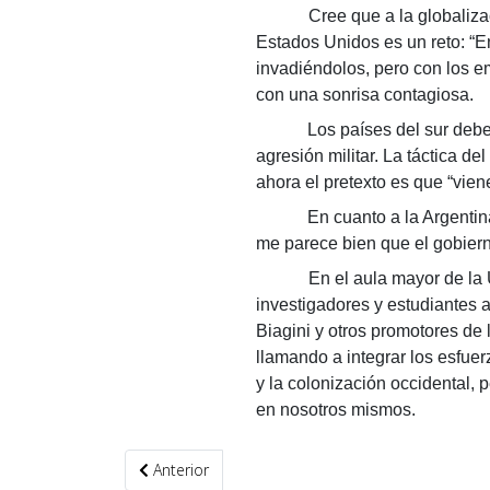
Cree que a la globalización 
Estados Unidos es un reto: “E
invadiéndolos, pero con los 
con una sonrisa contagiosa.
Los países del sur deb
agresión militar. La táctica d
ahora el pretexto es que “viene
En cuanto a la Argentin
me parece bien que el gobiern
En el aula mayor de la Univ
investigadores y estudiantes 
Biagini y otros promotores de
llamando a integrar los esfuer
y la colonización occidental,
en nosotros mismos.
Artículo anterior: Siete tesis sobre la interpretaci
Anterior