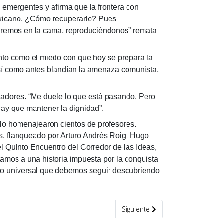
mergentes y afirma que la frontera con
 mexicano. ¿Cómo recuperarlo? Pues
raremos en la cama, reproduciéndonos” remata
anto como el miedo con que hoy se prepara la
 Así como antes blandían la amenaza comunista,
ntadores. “Me duele lo que está pasando. Pero
ay que mantener la dignidad”.
o homenajearon cientos de profesores,
os, flanqueado por Arturo Andrés Roig, Hugo
l Quinto Encuentro del Corredor de las Ideas,
ramos a una historia impuesta por la conquista
soro universal que debemos seguir descubriendo
Artículo siguiente: El proyecto
Siguiente