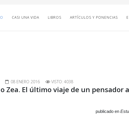
IO
CASI UNA VIDA
LIBROS
ARTÍCULOS Y PONENCIAS
E
08 ENERO 2016
VISTO: 4038
o Zea. El último viaje de un pensador
publicado en
Estu