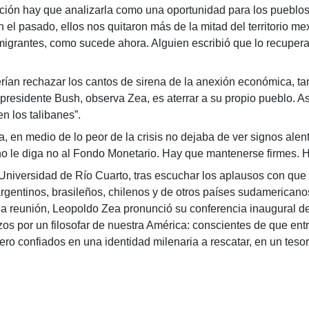
hay que analizarla como una oportunidad para los pueblos e
n el pasado, ellos nos quitaron más de la mitad del territorio
emigrantes, como sucede ahora. Alguien escribió que lo recupe
erían rechazar los cantos de sirena de la anexión económica, t
el presidente Bush, observa Zea, es aterrar a su propio pueblo.
n los talibanes”.
a, en medio de lo peor de la crisis no dejaba de ver signos ale
o le diga no al Fondo Monetario. Hay que mantenerse firmes. H
ersidad de Río Cuarto, tras escuchar los aplausos con que l
argentinos, brasileños, chilenos y de otros países sudamerican
 la reunión, Leopoldo Zea pronunció su conferencia inaugural de
zos por un filosofar de nuestra América: conscientes de que ent
 pero confiados en una identidad milenaria a rescatar, en un te
ón de la historia americana