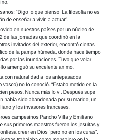
eino.
nos: “Digo lo que pienso. La filosofía no es
n de enseñar a vivir, a actuar”.
omovida en nuestros países por un núcleo de
02 de las jornadas que coordinó en la
os invitados del exterior, encontró ciertas
ográfico de la pampa húmeda, donde hace tiempo
cadas por las inundaciones. Tuvo que volar
 ello amenguó su excelente ánimo.
ta con naturalidad a los antepasados
o vasco) no lo conoció. “Estaba metido en la
 cien pesos. Nunca más lo vi. Después supe
ién había sido abandonada por su marido, un
liano y los invasores franceses.
oes campesinos Pancho Villa y Emiliano
e sus primeros maestros fueron los jesuitas y
onfiesa creer en Dios “pero no en los curas”.
mientras trabajaba como mensajero en la