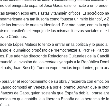
no del emigrado español José Gaos, éste lo incitó a emprende
uvieron ecos entusiastas y también críticos. El sociólogo m
inoamericana era tan ilusoria como “buscar un mirlo blanco”, y 
las formas de nuestra identidad. Por otra parte, contra la opini
uismo brasileño el empuje de las mismas fuerzas sociales que 
ázaro Cárdenas.
López Mateos lo tentó a entrar en la política y lo puso al fre
ndo el quimérico propósito de “democratizar al PRI” (el Partido
os. Fue además director de Relaciones Culturales de la Cancill
enunció la invasión de los
marines
yanquis a la República Domi
uel país, Juan Bosch). Fueron experiencias importantes, pero a
ver el reconocimiento de su obra y recuerda con emoción las
ando compitió en Venezuela por el premio Bolívar, que le oto
ñanzas de Gaos, quien sostenía que España debía librarse ante
 medida en que contribuía a liberar a España de la herencia de 
érica.