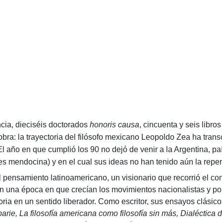
ia, dieciséis doctorados
honoris causa
, cincuenta y seis libro
bra: la trayectoria del filósofo mexicano Leopoldo Zea ha trans
El año en que cumplió los 90 no dejó de venir a la Argentina, p
s mendocina) y en el cual sus ideas no han tenido aún la repe
samiento latinoamericano, un visionario que recorrió el con
n una época en que crecían los movimientos nacionalistas y popu
storia en un sentido liberador. Como escritor, sus ensayos clásic
arie, La filosofía americana como filosofía sin más, Dialéctica