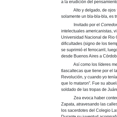
a la erudición del pensamient
Alto y delgado, de ojos vivac
solamente un bla-bla-bla, es t
Invitado por el
Corredor
intelectuales americanistas, v
Universidad Nacional de Rio C
dificultades (signo de los tie
se suprimió el ferrocarril, lu
desde Buenos Aires a Córdoba 
Así como los líderes m
tlascaltecas que tiene por el 
Revolución, y cuando yo tenía
que lo mataron”. Fue su abuel
soldado de las tropas de Juár
Zea evoca haber contemplado
Zapata, atravesando las calle
los sacerdotes del Colegio Las
Durante su juventud acompañó 