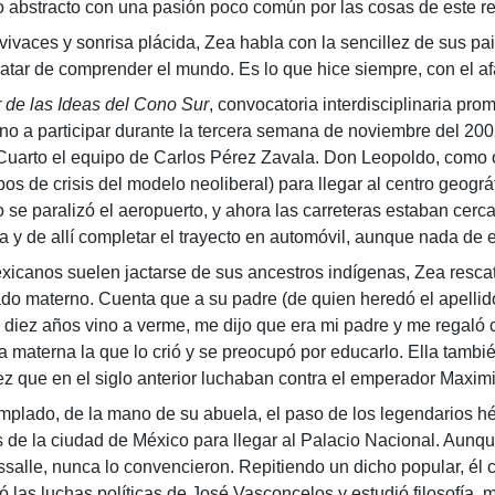
o abstracto con una pasión poco común por las cosas de este r
es y sonrisa plácida, Zea habla con la sencillez de sus paisa
ratar de comprender el mundo. Es lo que hice siempre, con el afá
 de las Ideas del Cono Sur
, convocatoria interdisciplinaria pr
ino a participar durante la tercera semana de noviembre del 20
uarto el equipo de Carlos Pérez Zavala. Don Leopoldo, como otr
mpos de crisis del modelo neoliberal) para llegar al centro ge
ego se paralizó el aeropuerto, y ahora las carreteras estaban cer
y de allí completar el trayecto en automóvil, aunque nada de
exicanos suelen jactarse de sus ancestros indígenas, Zea resca
lado materno. Cuenta que a su padre (de quien heredó el apellid
 diez años vino a verme, me dijo que era mi padre y me regaló
a materna la que lo crió y se preocupó por educarlo. Ella tamb
ez que en el siglo anterior luchaban contra el emperador Maximi
, de la mano de su abuela, el paso de los legendarios hér
s de la ciudad de México para llegar al Palacio Nacional. Aunqu
salle, nunca lo convencieron. Repitiendo un dicho popular, él c
las luchas políticas de José Vasconcelos y estudió filosofía, 