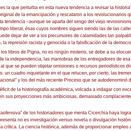
es la que perturba en esta nueva tendencia a revisar la histori
original de la emancipación y rescataron a los revolucionarios 
a tendencia –aunque se aparta del sesgo del viejo revisionism
mpo liberal, ésas cuyos nombres siguen siendo las de las call
uede dejar de ver a los precursores de calamidades tan palpab
 la represión racista y genocida o la falsificación de la democra
los libros de Pigna, no es ningún misterio, se debe a su elocue
de la independencia, las maniobras de los entregadores de esa 
 al que se pueden objetar omisiones o recursos periodísticos dis
s: un cuadro inquietante en el que relucen, por cierto, las trem
acional” y los del más reciente Proceso que se autodenominó d
ficit de la historiografía académica, volcada a indagar con exce
l o, en sus proyecciones más ambiciosas, demasiado complacient
aofensiva” de los historiadores que menta Cicerchia haya logra
esenta no es investigación versus novela o divulgación históric
a crítica.
La ciencia histórica, además de proporcionar empleo a s