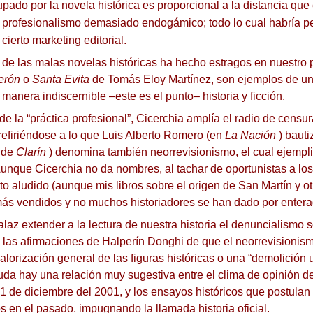
pado por la novela histórica es proporcional a la distancia que
n profesionalismo demasiado endogámico;
todo lo cual habría 
cierto marketing editorial.
 de las malas novelas históricas ha hecho estragos en nuestro 
erón
o
Santa Evita
de Tomás Eloy Martínez, son ejemplos de una
manera indiscernible –este es el punto– historia y ficción.
e la “práctica profesional”, Cicerchia amplía el radio de censu
, refiriéndose a lo que Luis Alberto Romero (en
La Nación
) bauti
de
Clarín
) denomina también neorrevisionismo, el cual ejempli
unque Cicerchia no da nombres, al tachar de oportunistas a los a
nto aludido (aunque mis libros sobre el origen de San Martín y 
e más vendidos y no muchos historiadores se han dado por entera
alaz extender a la lectura de nuestra historia el denuncialismo
on las afirmaciones de Halperín Donghi de que el neorrevision
orización general de las figuras históricas o una “demolición u
uda hay una relación muy sugestiva entre el clima de opinión dec
 21 de diciembre del 2001, y los ensayos históricos que postula
s en el pasado, impugnando la llamada historia oficial.