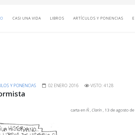
IO
CASI UNA VIDA
LIBROS
ARTÍCULOS Y PONENCIAS
E
ULOS Y PONENCIAS
02 ENERO 2016
VISTO: 4128
formista
carta en
Ñ
,
Clarín
, 13 de agosto d