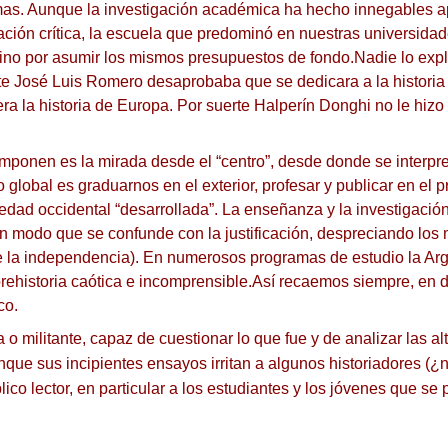
mas.
Aunque la investigación académica ha hecho innegables ap
ación crítica, la escuela que predominó en nuestras universidades
la sino por asumir los mismos presupuestos de fondo.
Nadie lo exp
e José Luis Romero desaprobaba que se dedicara a la historia a
era la historia de Europa.
Por suerte Halperín Donghi no le hiz
imponen es la mirada desde el “centro”, desde donde se interpr
io global es graduarnos en el exterior, profesar y publicar en el
iedad occidental “desarrollada”.
La enseñanza y la investigación
 un modo que se confunde con la justificación, despreciando los
de la independencia).
En numerosos programas de estudio la Arg
rehistoria caótica e incomprensible.
Así recaemos siempre, en de
co.
ca o militante, capaz de cuestionar lo que fue y de analizar las a
unque sus incipientes ensayos irritan a algunos historiadores (¿
blico lector, en particular a los estudiantes y los jóvenes que 