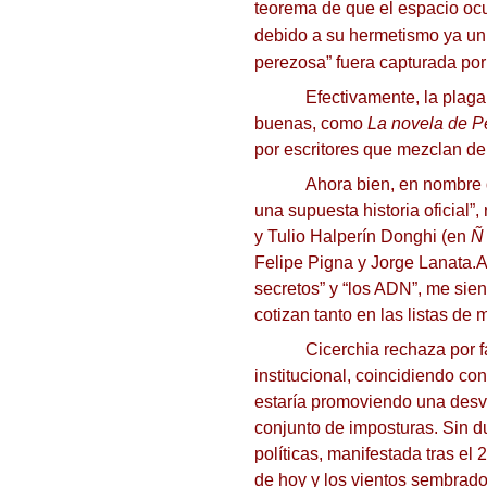
teorema de que el espacio ocu
debido a su hermetismo ya u
perezosa” fuera capturada por 
Efectivamente, la plaga
buenas, como
La novela de P
por escritores que mezclan de 
Ahora bien, en nombre d
una supuesta historia oficial”
y Tulio Halperín Donghi (en
Ñ
Felipe Pigna y Jorge Lanata.
A
secretos” y “los ADN”, me sie
cotizan tanto en las listas d
Cicerchia rechaza por f
institucional, coincidiendo c
estaría promoviendo una desval
conjunto de imposturas.
Sin d
políticas, manifestada tras el
de hoy y los vientos sembrado