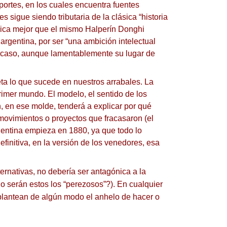
ortes, en los cuales encuentra fuentes
 sigue siendo tributaria de la clásica “historia
lica mejor que el mismo Halperín Donghi
rgentina, por ser “una ambición intelectual
o caso, aunque lamentablemente su lugar de
eta lo que sucede en nuestros arrabales.
La
 primer mundo.
El modelo, el sentido de los
, en ese molde, tenderá a explicar por qué
 movimientos o proyectos que fracasaron (el
entina empieza en 1880, ya que todo lo
finitiva, en la versión de los venedores, esa
lternativas, no debería ser antagónica a la
no serán estos los “perezosos”?).
En cualquier
se plantean de algún modo el anhelo de hacer o