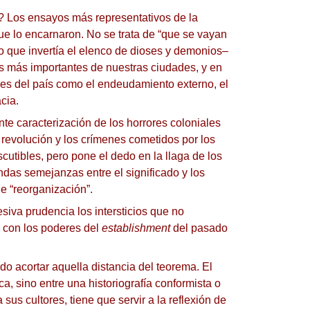
a?
Los ensayos más representativos de la
que lo encarnaron.
No se trata de “que se vayan
o que invertía el elenco de dioses y demonios–
es más importantes de nuestras ciudades, y en
les del país como el endeudamiento externo, el
cia.
nte caracterización de los horrores coloniales
revolución y los crímenes cometidos por los
cutibles, pero pone el dedo en la llaga de los
endas semejanzas entre el significado y los
e “reorganización”.
siva prudencia los intersticios que no
e con los poderes del
establishment
del pasado
do acortar aquella distancia del teorema.
El
a, sino entre una historiografía conformista o
us cultores, tiene que servir a la reflexión de