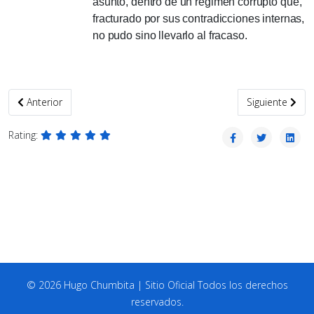
asunto, dentro de un régimen corrupto que,
fracturado por sus contradicciones internas,
no pudo sino llevarlo al fracaso.
Artículo anterior: Latinoamericanidad: la apertura a lo imaginario
Artículo siguie
Anterior
Siguiente
Rating:
© 2026 Hugo Chumbita | Sitio Oficial Todos los derechos
reservados.