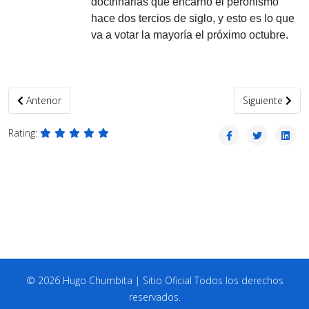
doctrinarias que encarnó el peronismo
hace dos tercios de siglo, y esto es lo que
va a votar la mayoría el próximo octubre.
Artículo anterior: La utopía latinoamericana
Artículo siguie
Anterior
Siguiente
Rating:
© 2026 Hugo Chumbita | Sitio Oficial Todos los derechos
reservados.