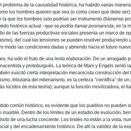
 problema de la causalidad histórica, ha habido varias maneras
s como los hombres quieren que sea (o como creen que debe ser)
e la que los hombres solo podrían ser instrumento (llámense pr
ntido histórico actual −que se
podría llamar posmarxista
, en la 
llo de las fuerzas productivas sociales presenta un marco de o
o mismo), del cual las tensiones se pueden resolver produciendo 
tro modo las condiciones dadas y abriendo hacia el futuro nuev
ro, ha sido el fruto de una lenta elaboración.
De un arraigado pr
enacentista y protoburgués.
La teórica de Marx y Engels sentó l
bién suscitó cierta interpretación mecanicista construcción del t
smo, tributaria del milenarismo, es la certeza "científica" de un
s lúcidos de esta teoría);
aunque la función movilizadora, el ll
ntido común histórico, es evidente que los pueblos no pueden o
 inasible.
Dentro de los límites de un estadio de evolución, tie
éxito de una lucha conciente.
Los lindes no están a la vista, nun
ocial y del encadenamiento histórico.
De allí la validez de la ex