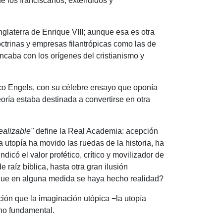
de los franciscanos, extendidos y
laterra de Enrique VIII;
aunque esa es otra
octrinas y empresas filantrópicas como las de
oncaba con los orígenes del cristianismo y
ico Engels, con su célebre ensayo que oponía
ría estaba destinada a convertirse en otra
ealizable"
define la Real Academia: acepción
 utopía ha movido las ruedas de la historia, ha
ndicó el valor profético, crítico y movilizador de
aíz bíblica, hasta otra gran ilusión
ue en alguna medida se haya hecho realidad?
ción que la imaginación utópica −la utopía
no fundamental.