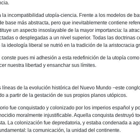
ncia.
la incompatibilidad utopía-ciencia.
Frente a los modelos de bas
 de base más abstracta, pero que inevitablemente contiene refe
ituye un aspecto insoslayable de la mayor importancia: la atrac
ctadas o desplegadas a un nivel superior.
Todas las doctrinas c
a ideología liberal se nutrió en la tradición de la aristocracia g
, conste pues mi adhesión a esta redefinición de la utopía como 
cer nuestra libertad y ensanchar sus límites.
líneas de la evolución histórica del Nuevo Mundo −este conglo
o a partir de la gestación de sus propios planos utópicos.
itorio fue conquistado y colonizado por los imperios español y
ocidio moralmente injustificable.
Aquella conquista destruyó to
sta.
La colonización fue depredatoria, y estaba condenada a ago
fundamental: la comunicación, la unidad del continente.