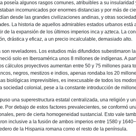
a poseía algunos rasgos comunes, atribuibles a su insularidad y
estaban incomunicados por enormes distancias y por más de cien
ían desde las grandes civilizaciones andinas, y otras sociedad
ades.
La historia de aquellos admirables estados urbanos está aú
ir de la expansión de los últimos imperios inca y azteca.
La con
ón, drástica y eficaz, a un precio incalculable, demasiado alto.
 son reveladores.
Los estudios más difundidos subestimaron la
aneció solo en Iberoamérica unos 8 millones de indígenas.
A par
os cálculos proyectivos aumentan entre 50 y 75 millones para to
ncos, negros, mestizos e indios, apenas rondaba los 20 millon
as biológicas imprevisibles, es inexcusable de todos los modos 
a sociedad colonial, pese a la constante introducción de millon
puso una superestructura estatal centralizada, una religión y 
te.
Por debajo de estos factores prevalecientes, se conformó una
onales, pero de cierta homogeneidad sustancial.
Esto vale tamb
ron inclusive a la fusión de ambos imperios entre 1580 y 1640−
edero de la Hispania romana como el resto de la península.