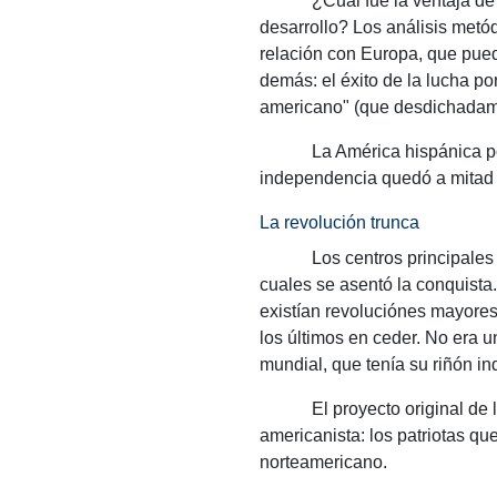
¿Cuál fue la ventaja d
desarrollo?
Los análisis metód
relación con Europa, que pue
demás: el éxito de la lucha po
americano" (que desdichadamen
La América
hispánica p
independencia quedó a mitad 
La revolución trunca
Los centros principales
cuales se asentó la conquista
existían revoluciónes mayores
los últimos en ceder.
No era u
mundial, que tenía su riñón ind
El proyecto original de
americanista: los patriotas qu
norteamericano.