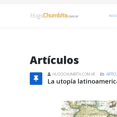
INIC
Artículos
HUGOCHUMBITA.COM.AR
ARTÍC
La utopía latinoameri