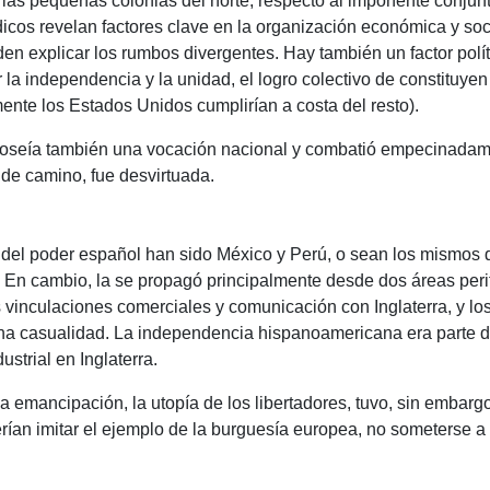
e las pequeñas colonias del norte, respecto al imponente conju
icos revelan factores clave en la organización económica y social
den explicar los rumbos divergentes.
Hay también un factor polí
r la independencia y la unidad, el logro colectivo de constituyen
te los Estados Unidos cumplirían a costa del resto).
oseía también una vocación nacional y combatió empecinadament
de camino, fue desvirtuada.
 del poder español han sido México y Perú, o sean los mismos d
.
En cambio, la se propagó principalmente desde dos áreas perif
 vinculaciones comerciales y comunicación con Inglaterra, y lo
na casualidad.
La independencia hispanoamericana era parte d
ustrial en Inglaterra.
 la emancipación, la utopía de los libertadores, tuvo, sin embarg
erían imitar el ejemplo de la burguesía europea, no someterse a