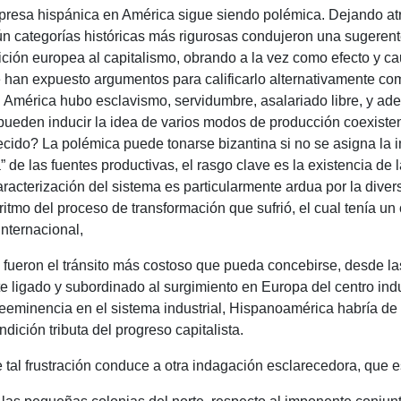
presa hispánica en América sigue siendo polémica.
Dejando atr
gún categorías históricas más rigurosas condujeron una sugeren
ición europea al capitalismo, obrando a la vez como efecto y c
 han expuesto argumentos para calificarlo alternativamente como
n América hubo esclavismo, servidumbre, asalariado libre, y a
 pueden inducir la idea de varios modos de producción coexiste
lecido?
La polémica puede tonarse bizantina si no se asigna la i
” de las fuentes productivas, el rasgo clave es la existencia de 
aracterización del sistema es particularmente ardua por la dive
 ritmo del proceso de transformación que sufrió, el cual tenía u
internacional,
a fueron el tránsito más costoso que pueda concebirse, desde las
te ligado y subordinado al surgimiento en Europa del centro ind
reeminencia en el sistema industrial, Hispanoamérica habría de
dición tributa del progreso capitalista.
tal frustración conduce a otra indagación esclarecedora, que e