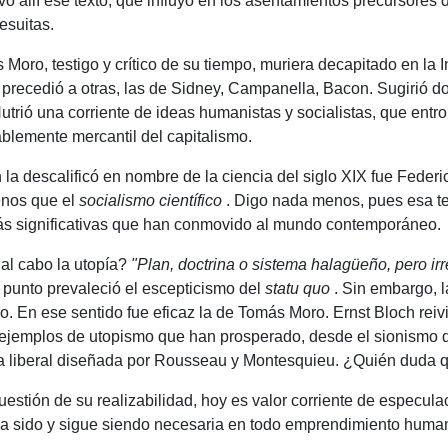
ó allí ese texto, que influyó en los asentamientos precursores 
esuitas.
 testigo y crítico de su tiempo, muriera decapitado en la Ing
 precedió a otras, las de Sidney, Campanella, Bacon.
Sugirió d
utrió una corriente de ideas humanistas y socialistas, que entr
ablemente mercantil del capitalismo.
la descalificó en nombre de la ciencia del siglo XIX fue Feder
nos que el
socialismo científico
.
Digo nada menos, pues esa teo
más significativas que han conmovido al mundo contemporáneo.
 al cabo la utopía?
"Plan, doctrina o sistema halagüeño, pero irr
é punto prevaleció el escepticismo del
statu quo
.
Sin embargo, la
do.
En ese sentido fue eficaz la de Tomás Moro.
Ernst Bloch reivi
emplos de utopismo que han prosperado, desde el sionismo de r
 liberal diseñada por Rousseau y Montesquieu.
¿Quién duda q
uestión de su realizabilidad, hoy es valor corriente de especula
a sido y sigue siendo necesaria en todo emprendimiento huma