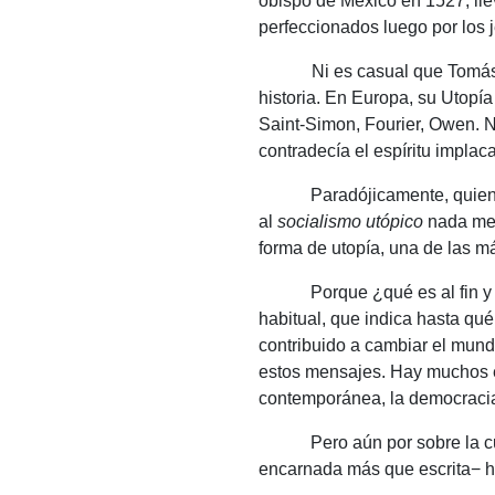
obispo de México en 1527, llev
perfeccionados luego por los j
Ni es casual que Tomás Moro,
historia.
En Europa, su Utopía
Saint-Simon, Fourier, Owen.
N
contradecía el espíritu implac
Paradójicamente, quien 
al
socialismo utópico
nada me
forma de utopía, una de las 
Porque ¿qué es al fin y
habitual, que indica hasta qu
contribuido a cambiar el mun
estos mensajes.
Hay muchos ej
contemporánea, la democracia
Pero aún por sobre la c
encarnada más que escrita− h