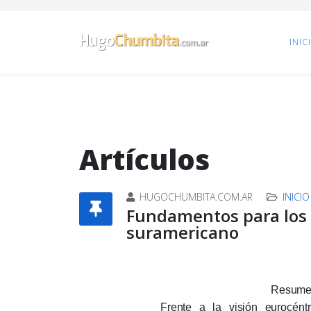
INIC
Artículos
HUGOCHUMBITA.COM.AR
INICIO
Fundamentos para los e
suramericano
Resum
Frente a la visión eurocént