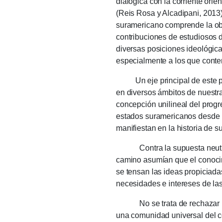
dialógica con la corriente orie
(Reis Rosa y Alcadipani, 2013)
suramericano comprende la obra
contribuciones de estudiosos de
diversas posiciones ideológica
especialmente a los que conte
Un eje principal de este 
en diversos ámbitos de nuestr
concepción unilineal del progr
estados suramericanos desde u
manifiestan en la historia de
Contra la supuesta neutr
camino asumían que el conocim
se tensan las ideas propiciada
necesidades e intereses de la
No se trata de rechazar 
una comunidad universal del 