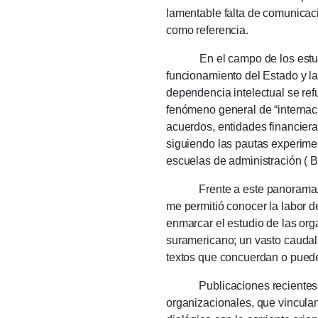
lamentable falta de comunicació
como referencia.
En el campo de los estu
funcionamiento del Estado y la
dependencia intelectual se refue
fenómeno general de “internaci
acuerdos, entidades financier
siguiendo las pautas experime
escuelas de administración ( B
Frente a este panorama, desp
me permitió conocer la labor de
enmarcar el estudio de las org
suramericano;
un vasto caudal
textos que concuerdan o puede
Publicaciones recientes mues
organizacionales, que vinculan 