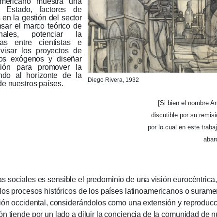
ramericano muestra una
el Estado, factores de
 en la gestión del sector
nsar el marco teórico de
nales, potenciar la
as entre cientistas e
evisar los proyectos de
los exógenos y diseñar
ión para promover la
ando al horizonte de la
Diego Rivera, 1932
de nuestros países.
[Si bien el nombre A
discutible por su remi
por lo cual en este tra
abar
ociales es sensible el predominio de una visión eurocéntrica,
e los procesos históricos de los países latinoamericanos o sura
ción occidental, considerándolos como una extensión y reproducció
n tiende por un lado a diluir la conciencia de la comunidad de n