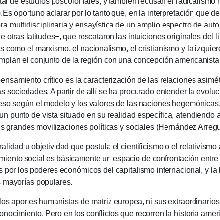
ntal de estudios poscoloniales, y también recusan el radicalismo 
.
Es oportuno aclarar por lo tanto que, en la interpretación que d
 multidisciplinaria y ensayística de un amplio espectro de autor
 otras latitudes−, que rescataron las intuiciones originales del l
s como el marxismo, el nacionalismo, el cristianismo y la izquier
mplan el conjunto de la región con una concepción americanista 
pensamiento crítico es la caracterización de las relaciones asim
as sociedades.
A partir de allí se ha procurado entender la evol
eso según el modelo y los valores de las naciones hegemónicas, 
n punto de vista situado en su realidad específica, atendiendo
 sus grandes movilizaciones políticas y sociales (Hernández Arr
alidad u objetividad que postula el cientificismo o el relativismo
iento social es básicamente un espacio de confrontación entre
s por los poderes económicos del capitalismo internacional, y l
s mayorías populares.
los aportes humanistas de matriz europea, ni sus extraordinarios 
conocimiento.
Pero en los conflictos que recorren la historia amer