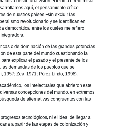
marxista desde una visión ecléctica o reformista
esarrollamos aquí, el pensamiento crítico
es de nuestros países −sin excluir las
iberalismo revolucionario y se identifican en
da democrática, entre los cuales me refiero
integradora.
étricas o de dominación de las grandes potencias
ución de esta parte del mundo cuestionando la
para explicar el pasado y el presente de los
 a las demandas de los pueblos que se
egui, 1957; Zea, 1971; Pérez Lindo, 1998).
 académico, los intelectuales que abrieron este
 diversas concepciones del mundo, en extremos
a búsqueda de alternativas congruentes con las
progresos tecnológicos, ni el ideal de llegar a
icana a partir de las etapas de colonización y