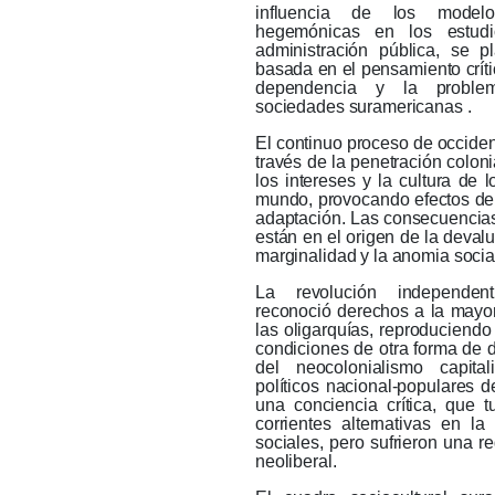
influencia de los model
hegemónicas en los estud
administración pública, se pl
basada en el pensamiento críti
dependencia y la problem
sociedades suramericanas .
El continuo proceso de occiden
través de la penetración colon
los intereses y la cultura de 
mundo, provocando efectos de r
adaptación.
Las consecuencias 
están en el origen de la devalu
marginalidad y la anomia socia
La revolución independent
reconoció derechos a la mayor
las oligarquías, reproduciendo
condiciones de otra forma de 
del neocolonialismo capital
políticos nacional-populares 
una conciencia crítica, que t
corrientes alternativas en la 
sociales, pero sufrieron una r
neoliberal.