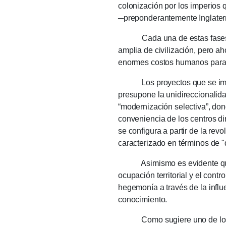
colonización por los imperios 
─preponderantemente Inglaterra
Cada una de estas fases
amplia de civilización, pero a
enormes costos humanos para
Los proyectos que se implem
presupone la unidireccionalidad
“modernización selectiva”, don
conveniencia de los centros di
se configura a partir de la revo
caracterizado en términos de "d
Asimismo es evidente que la p
ocupación territorial y el contr
hegemonía a través de la influ
conocimiento.
Como sugiere uno de los autor