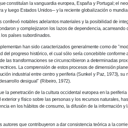
que constituían la vanguardia europea, España y Portugal;
el neo
 y luego Estados Unidos─ y la reciente globalización o mundial
 conllevó notables adelantos materiales y la posibilidad de int
hondaron y complejizaron los lazos de dependencia, acarreando d
 los países subordinados.
entan han sido caracterizados generalmente como de "moder
 del progreso histórico, el cual sólo sería concebible conforme 
de las transformaciones se circunscribieron a determinadas prox
rectrices.
La comprensión de estos procesos de dimensión planeta
lución industrial entre centro y periferia (Sunkel y Paz, 1973), su
esarrollo desigual" (Ribeiro, 1972).
enetración de la cultura occidental europea en la periferia s
ol exterior y físico sobre las personas y los recursos naturales, h
encia en los hábitos de consumo, la difusión de la información y 
es que contribuyeron a dar consistencia teórica a la corrient