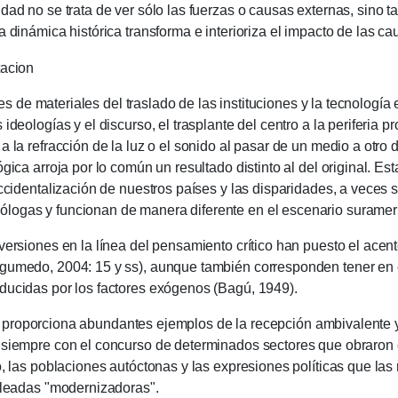
dad no se trata de ver sólo las fuerzas o causas externas, sino t
a dinámica histórica transforma e interioriza el impacto de las ca
tacion
materiales del traslado de las instituciones y la tecnología 
 ideologías y el discurso, el trasplante del centro a la periferia 
a la refracción de la luz o el sonido al pasar de un medio a otro
gica arroja por lo común un resultado distinto al del original.
Est
 occidentalización de nuestros países y las disparidades, a veces
ólogas y funcionan de manera diferente en el escenario surame
 versiones en la línea del pensamiento crítico han puesto el acen
rgumedo, 2004: 15 y ss), aunque también corresponden tener en
ducidas por los factores exógenos (Bagú, 1949).
porciona abundantes ejemplos de la recepción ambivalente y co
 siempre con el concurso de determinados sectores que obraron c
do, las poblaciones autóctonas y las expresiones políticas que la
 oleadas "modernizadoras".