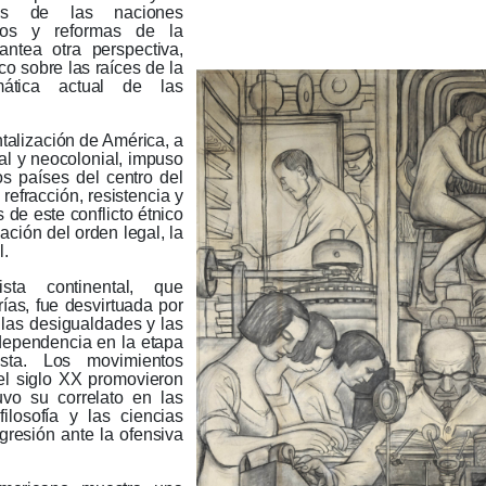
os de las naciones
ios y reformas de la
antea otra perspectiva,
co sobre las raíces de la
ática actual de las
talización de América, a
ial y neocolonial, impuso
los países del centro del
efracción, resistencia y
de este conflicto étnico
ación del orden legal, la
l.
ista continental, que
ías, fue desvirtuada por
 las desigualdades y las
dependencia en la etapa
ista.
Los movimientos
del siglo XX promovieron
uvo su correlato en las
filosofía y las ciencias
egresión ante la ofensiva