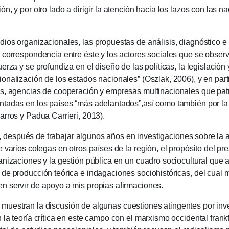
n, y por otro lado a dirigir la atención hacia los lazos con las n
dios organizacionales, las propuestas de análisis, diagnóstico 
 correspondencia entre éste y los actores sociales que se obser
rza y ​​se profundiza en el diseño de las políticas, la legislación
onalización de los estados nacionales” (Oszlak, 2006), y en parti
as, agencias de cooperación y empresas multinacionales que pat
ntadas en los países “más adelantados”,así como también por la 
arros y Padua Carrieri, 2013).
ués de trabajar algunos años en investigaciones sobre la admi
 varios colegas en otros países de la región, el propósito del pr
anizaciones y la gestión pública en un cuadro sociocultural que 
 de producción teórica e indagaciones sociohistóricas, del cual m
n servir de apoyo a mis propias afirmaciones.
tran la discusión de algunas cuestiones atingentes por inves
la teoría crítica en este campo con el marxismo occidental frankf