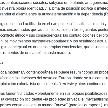
sus contradicciones sociales, subyace un profundo antagonismo, 
 nuestra propia identidad, y la toma de posición política o intel
ender el dilema entre la autodeterminación y la dependencia (R
ue ha fructificado en el campo de la filosofía, la historia y l
mas encadenados que aquí sintetizamos en los siguientes puntos:
 conflicto étnico y sus consecuencias;
las contradicciones del p
on los movimientos nacionales-populares;
y los resultados actua
 giro conceptual en nuestras propias conciencias, que es necesar
 instrumentos de una acción transformadora.
ca
 moderna y contemporánea se puede resumir como un proceso d
lítico de las naciones del oeste de Europa, donde se fue constit
plotación colonialista que se realizó en éste y otros continentes.
ueron truncadas violentamente en sus propias posibilidades 
 la civilización occidental –la propiedad privada, el mercantilism
países centrales–, en un mundo "nuevo" (para los europeos ), a t