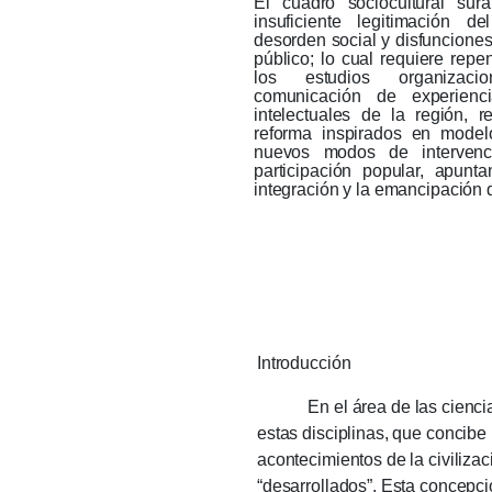
El cuadro sociocultural su
insuficiente legitimación d
desorden social y disfunciones
público;
lo cual requiere repe
los estudios organizacio
comunicación de experienci
intelectuales de la región, r
reforma inspirados en mode
nuevos modos de intervenc
participación popular, apunt
integración y la emancipación 
Introducción
En el área de las ciencias s
estas disciplinas, que concib
acontecimientos de la civiliza
“desarrollados”.
Esta concepció