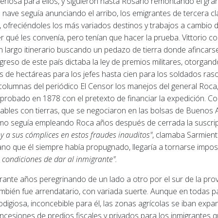
eriosa para ellos, y siguieron hasta Rosario remontando el gra
 la nave seguía anunciando el arribo, los emigrantes de tercera
 ofreciéndoles los más variados destinos y trabajos a cambio 
r qué les convenía, pero tenían que hacer la prueba.
Vittorio c
largo itinerario buscando un pedazo de tierra donde afincarse
so de este país dictaba la ley de premios militares, otorgando
s de hectáreas para los jefes hasta cien para los soldados ras
columnas del periódico El Censor los manejos del general Roc
robado en 1878 con el pretexto de financiar la expedición.
Con
izables con tierras, que se negociaron en las bolsas de Buenos 
mo seguía empleando Roca años después de cerrada la suscripc
 y a sus cómplices en estos fraudes inauditos"
, clamaba Sarmien
o que él siempre había propugnado, llegaría a tornarse impos
condiciones de dar al inmigrante".
nte años peregrinando de un lado a otro por el sur de la prov
bién fue arrendatario, con variada suerte.
Aunque en todas pa
digiosa, inconcebible para él, las zonas agrícolas se iban exp
ncesiones de predios fiscales y privados para los inmigrantes 