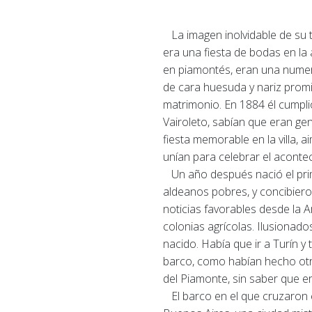
La imagen inolvidable de su t
era una fiesta de bodas en la
en piamontés, eran una numero
de cara huesuda y nariz promin
matrimonio.
En 1884 él cumpli
Vairoleto, sabían que eran ge
fiesta memorable en la villa, a
unían para celebrar el aconte
Un año después nació el prim
aldeanos pobres, y concibiero
noticias favorables desde la A
colonias agrícolas.
Ilusionado
nacido.
Había que ir a Turín y
barco, como habían hecho otr
del Piamonte, sin saber que e
El barco en el que cruzaron e