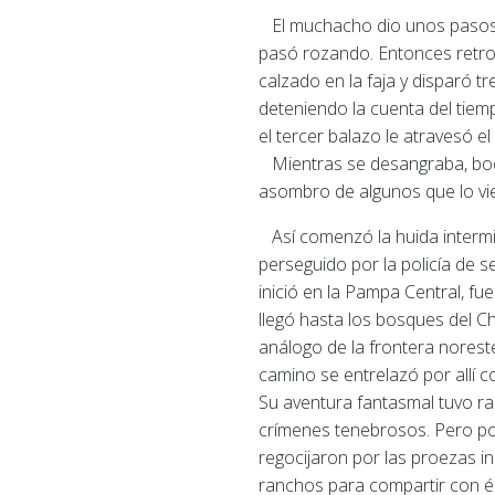
El muchacho dio unos pasos ha
pasó rozando.
Entonces retroc
calzado en la faja y disparó t
deteniendo la cuenta del tiem
el tercer balazo le atravesó e
Mientras se desangraba, boca a
asombro de algunos que lo vie
Así comenzó la huida intermin
perseguido por la policía de s
inició en la Pampa Central, fu
llegó hasta los bosques del C
análogo de la frontera noreste
camino se entrelazó por allí c
Su aventura fantasmal tuvo rac
crímenes tenebrosos.
Pero po
regocijaron por las proezas i
ranchos para compartir con él