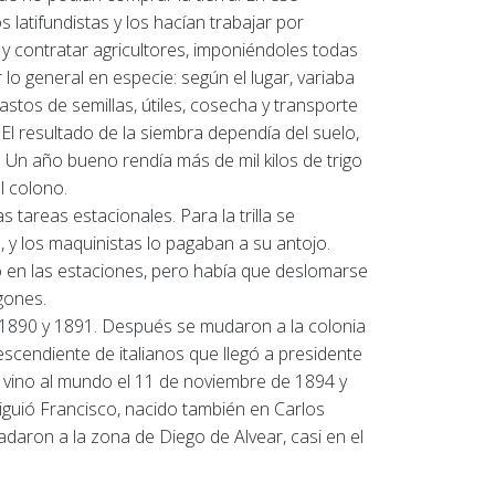
latifundistas y los hacían trabajar por
y contratar agricultores, imponiéndoles todas
 general en especie: según el lugar, variaba
astos de semillas, útiles, cosecha y transporte
.
El resultado de la siembra dependía del suelo,
.
Un año bueno rendía más de mil kilos de trigo
el colono.
as tareas estacionales.
Para la trilla se
l, y los maquinistas lo pagaban a su antojo.
 en las estaciones, pero había que deslomarse
gones.
1890 y 1891. Después se mudaron a la colonia
scendiente de italianos que llegó a presidente
ta, vino al mundo el 11 de noviembre de 1894 y
iguió Francisco, nacido también en Carlos
ladaron a la zona de Diego de Alvear, casi en el