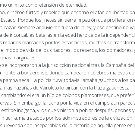
omo un mito con pretensión de eternidad.
o, el héroe furtivo y rebelde que encarnó el afán de libertad p
 Estado.
Porque los jinetes sin tierra ni patrón que proliferar
 cazar, siempre anduvieron fuera de la ley, y ese destino no v
a de incontables batallas en la edad heroica de la independenci
os rebaños marcados por los estancieros, muchos se transform
el modo de vida de los criadores, los reseros, los domadores,
zonas marginales.
 se incorporaron a la jurisdicción nacional tras la Campaña de
 la frontera bonaerense, donde campearon célebres malevos c
 la pampa seca.
La policía rural todavía llamaba gauchos a los ba
an las hazañas de Vairoleto lo pintan con la traza gauchesca.
ambiando: él era un hijo de colonos piamonteses, que prefería
servas.
Sin embargo, la lucha por la vida en el campo aún parecí
 estirpe indígena, y los que vinieron a poblar después, peones y
 tierra, maltratados por los administradores de la civilización.
 su leyenda son inseparables de la historia de aquella gente en 