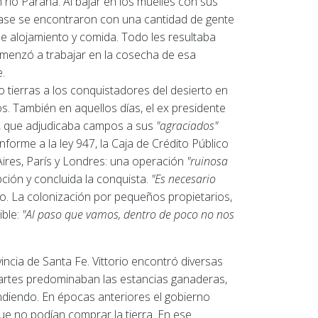
n río Paraná.
Al bajar en los muelles con sus
 clase se encontraron con una cantidad de gente
de alojamiento y comida.
Todo les resultaba
omenzó a trabajar en la cosecha de esa
.
 tierras a los conquistadores del desierto en
os.
También en aquellos días, el ex presidente
a, que adjudicaba campos a sus
"agraciados"
forme a la ley 947, la Caja de Crédito Público
Aires, París y Londres: una operación
"ruinosa
ión y concluida la conquista.
"Es necesario
to.
La colonización por pequeños propietarios,
ible:
"Al paso que vamos, dentro de poco no nos
incia de Santa Fe.
Vittorio encontró diversas
rtes predominaban las estancias ganaderas,
andiendo.
En épocas anteriores el gobierno
que no podían comprar la tierra.
En ese