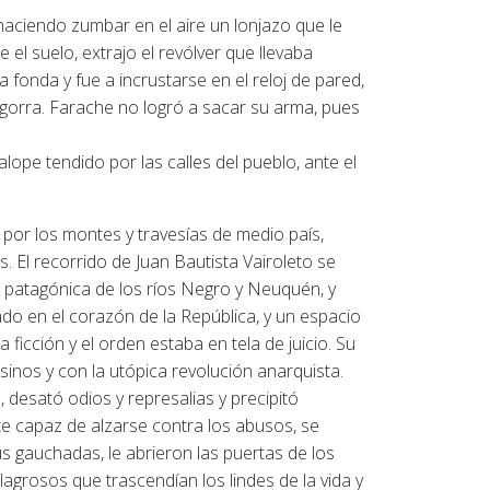
haciendo zumbar en el aire un lonjazo que le
 el suelo, extrajo el revólver que llevaba
a fonda y fue a incrustarse en el reloj de pared,
 gorra.
Farache no logró a sacar su arma, pues
lope tendido por las calles del pueblo, ante el
por los montes y travesías de medio país,
as.
El recorrido de Juan Bautista Vairoleto se
ón patagónica de los ríos Negro y Neuquén, y
ado en el corazón de la República, y un espacio
 ficción y el orden estaba en tela de juicio.
Su
sinos y con la utópica revolución anarquista.
, desató odios y represalias y precipitó
te capaz de alzarse contra los abusos, se
s gauchadas, le abrieron las puertas de los
agrosos que trascendían los lindes de la vida y