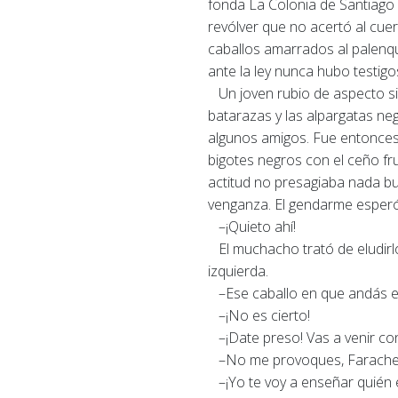
fonda La Colonia de Santiago P
revólver que no acertó al cuer
caballos amarrados al palenq
ante la ley nunca hubo testigo
Un joven rubio de aspecto sim
batarazas y las alpargatas neg
algunos amigos.
Fue entonces
bigotes negros con el ceño fr
actitud no presagiaba nada bu
venganza.
El gendarme esperó 
–¡Quieto ahí!
El muchacho trató de eludirlo
izquierda.
–Ese caballo en que andás es
–¡No es cierto!
–¡Date preso!
Vas a venir co
–No me provoques, Farache
–¡Yo te voy a enseñar quién 