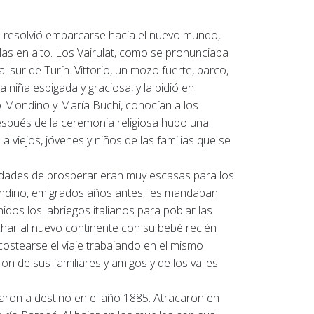
do resolvió embarcarse hacia el nuevo mundo,
as en alto.
Los Vairulat, como se pronunciaba
l sur de Turín.
Vittorio, un mozo fuerte, parco,
 niña espigada y graciosa, y la pidió en
o Mondino y María Buchi, conocían a los
espués de la ceremonia religiosa hubo una
a viejos, jóvenes y niños de las familias que se
lidades de prosperar eran muy escasas para los
ondino, emigrados años antes, les mandaban
idos los labriegos italianos para poblar las
char al nuevo continente con su bebé recién
 costearse el viaje trabajando en el mismo
on de sus familiares y amigos y de los valles
garon a destino en el año 1885. Atracaron en