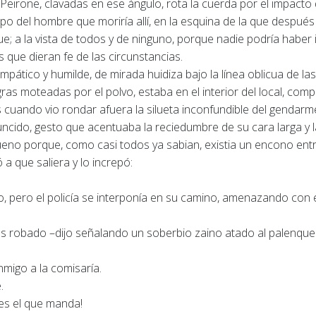
eirone, clavadas en ese ángulo, rota la cuerda por el impacto 
po del hombre que moriría allí, en la esquina de la que después f
ue;
a la vista de todos y de ninguno, porque nadie podría habe
s que dieran fe de las circunstancias.
pático y humilde, de mirada huidiza bajo la línea oblicua de l
ras moteadas por el polvo, estaba en el interior del local, com
 cuando vio rondar afuera la silueta inconfundible del gendar
uncido, gesto que acentuaba la reciedumbre de su cara larga y
eno porque, como casi todos ya sabian, existia un encono entr
a que saliera y lo increpó:
, pero el policía se interponía en su camino, amenazando con 
 robado –dijo señalando un soberbio zaino atado al palenque
nmigo a la comisaría.
.
es el que manda!