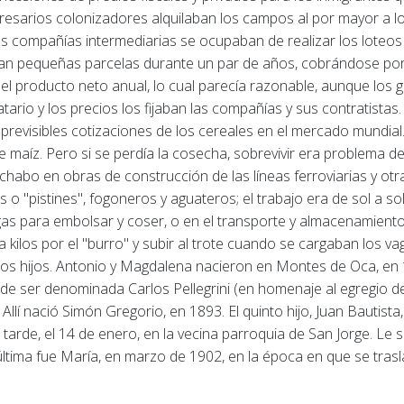
sarios colonizadores alquilaban los campos al por mayor a los 
s compañías intermediarias se ocupaban de realizar los loteos 
n pequeñas parcelas durante un par de años, cobrándose por lo
 del producto neto anual, lo cual parecía razonable, aunque los g
tario y los precios los fijaban las compañías y sus contratistas
imprevisibles cotizaciones de los cereales en el mercado mundial
de maíz.
Pero si se perdía la cosecha, sobrevivir era problema d
habo en obras de construcción de las líneas ferroviarias y otr
s o "pistines", fogoneros y aguateros;
el trabajo era de sol a so
s para embolsar y coser, o en el transporte y almacenamiento
kilos por el "burro" y subir al trote cuando se cargaban los va
os hijos.
Antonio y Magdalena nacieron en Montes de Oca, en 
e ser denominada Carlos Pellegrini (en homenaje al egregio de
.
Allí nació Simón Gregorio, en 1893. El quinto hijo, Juan Bautis
arde, el 14 de enero, en la vecina parroquia de San Jorge.
Le s
a última fue María, en marzo de 1902, en la época en que se tras