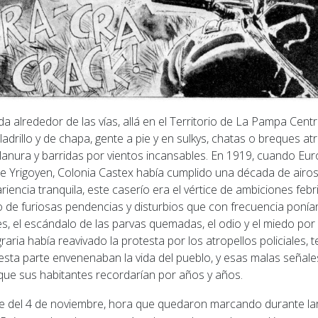
a alrededor de las vías, allá en el Territorio de La Pampa Centr
ladrillo y de chapa, gente a pie y en sulkys, chatas o breques a
lanura y barridas por vientos incansables.
En 1919, cuando Euro
e Yrigoyen, Colonia Castex había cumplido una década de airosa 
iencia tranquila, este caserío era el vértice de ambiciones feb
de furiosas pendencias y disturbios que con frecuencia ponía
ores, el escándalo de las parvas quemadas, el odio y el miedo por
raria había reavivado la protesta por los atropellos policiales,
esta parte envenenaban la vida del pueblo, y esas malas señale
 que sus habitantes recordarían por años y años.
e del 4 de noviembre, hora que quedaron marcando durante larg