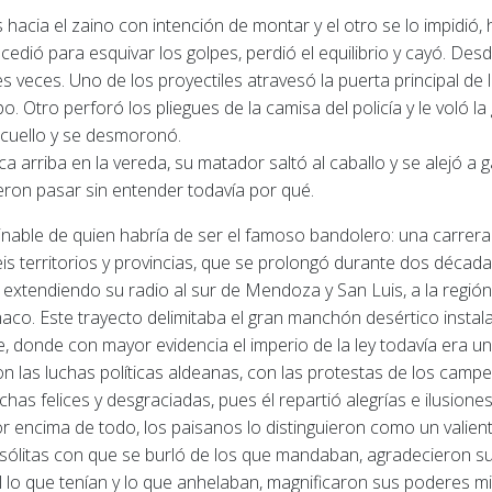
cia el zaino con intención de montar y el otro se lo impidió, 
edió para esquivar los golpes, perdió el equilibrio y cayó.
Desde
res veces.
Uno de los proyectiles atravesó la puerta principal de l
po.
Otro perforó los pliegues de la camisa del policía y le voló la
l cuello y se desmoronó.
rriba en la vereda, su matador saltó al caballo y se alejó a ga
ron pasar sin entender todavía por qué.
able de quien habría de ser el famoso bandolero: una carrera 
eis territorios y provincias, que se prolongó durante dos décad
e extendiendo su radio al sur de Mendoza y San Luis, a la regi
haco.
Este trayecto delimitaba el gran manchón desértico instal
, donde con mayor evidencia el imperio de la ley todavía era una
on las luchas políticas aldeanas, con las protestas de los campe
has felices y desgraciadas, pues él repartió alegrías e ilusiones
r encima de todo, los paisanos lo distinguieron como un valien
nsólitas con que se burló de los que mandaban, agradecieron su
 lo que tenían y lo que anhelaban, magnificaron sus poderes mil