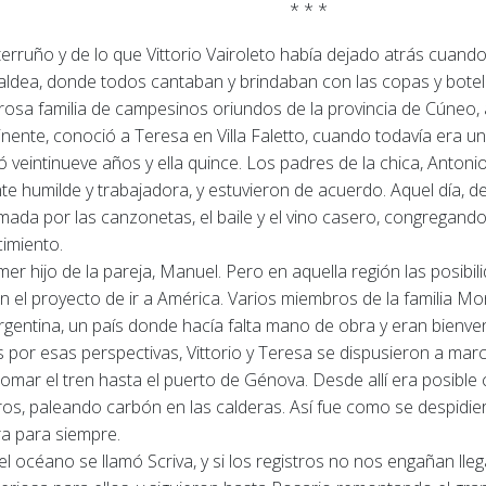
* * *
erruño y de lo que Vittorio Vairoleto había dejado atrás cuan
 aldea, donde todos cantaban y brindaban con las copas y botell
sa familia de campesinos oriundos de la provincia de Cúneo, a
ente, conoció a Teresa en Villa Faletto, cuando todavía era una
ó veintinueve años y ella quince.
Los padres de la chica, Antoni
nte humilde y trabajadora, y estuvieron de acuerdo.
Aquel día, d
imada por las canzonetas, el baile y el vino casero, congregando 
cimiento.
er hijo de la pareja, Manuel.
Pero en aquella región las posibi
n el proyecto de ir a América.
Varios miembros de la familia M
rgentina, un país donde hacía falta mano de obra y eran bienven
s por esas perspectivas, Vittorio y Teresa se dispusieron a mar
 tomar el tren hasta el puerto de Génova.
Desde allí era posible
os, paleando carbón en las calderas.
Así fue como se despidier
ra para siempre.
l océano se llamó Scriva, y si los registros no nos engañan lle