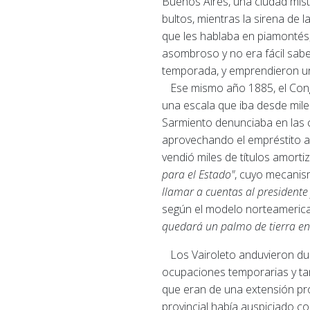
Buenos Aires, una ciudad mist
bultos, mientras la sirena de
que les hablaba en piamontés,
asombroso y no era fácil sabe
temporada, y emprendieron un 
Ese mismo año 1885, el Congre
una escala que iba desde mile
Sarmiento denunciaba en las 
aprovechando el empréstito ap
vendió miles de títulos amort
para el Estado"
, cuyo mecanis
llamar a cuentas al presidente
según el modelo norteamerican
quedará un palmo de tierra en 
Los Vairoleto anduvieron dura
ocupaciones temporarias y tam
que eran de una extensión pro
provincial había auspiciado co