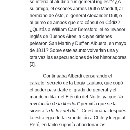
se refería al aludir a "un gemeral inglésl"?
¿A
su amigo, el escocés James Duff o Macduff, al
hermano de éste, el general Alexander Duff, o
al primo de ambos que era cónsul en Cádiz?
¿Quizás a William Carr Beresford, el ex invasor
inglés de Buenos Aires, a cuyas órdenes
pelearon San Martín y Duff en Albuera, en mayo
de 1811?
Sobre este asunto volverían una y
otra vez las especulaciones de los historiadores
[3].
Continuaba Alberdi censurando el
carácter secreto de la Logia Lautaro, que copó
el poder para darle el grado de general y el
mando militar del Ejército del Norte, ya que
"la
revolución de la libertad"
permitía que se la
sirviera
"a la luz del día"
.
Cuestionaba después
la estrategia de la expedición a Chile y luego al
Perú, en tanto suponía abandonar las