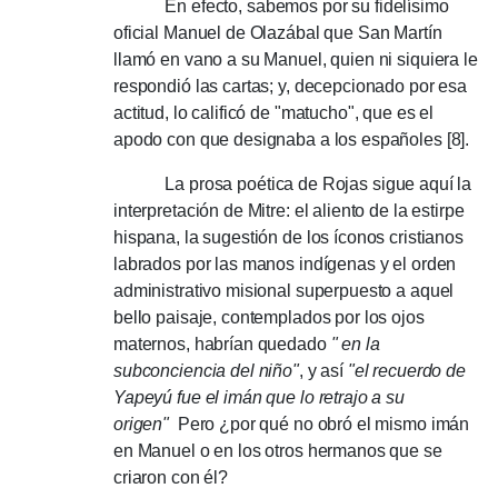
En efecto, sabemos por su fidelísimo
oficial Manuel de Olazábal que San Martín
llamó en vano a su Manuel, quien ni siquiera le
respondió las cartas;
y, decepcionado por esa
actitud, lo calificó de "matucho", que es el
apodo con que designaba a los españoles [8].
La prosa poética de Rojas sigue aquí la
interpretación de Mitre: el aliento de la estirpe
hispana, la sugestión de los íconos cristianos
labrados por las manos indígenas y el orden
administrativo misional superpuesto a aquel
bello paisaje, contemplados por los ojos
maternos, habrían quedado
"
en la
subconciencia del niño"
, y así
"el recuerdo de
Yapeyú fue el imán que lo retrajo a su
origen"
Pero ¿por qué no obró el mismo imán
en Manuel o en los otros hermanos que se
criaron con él?