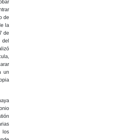
obar
trar
o de
e la
7 de
 del
lizó
ula,
arar
a un
opia
haya
onio
tión
arias
 los
unde