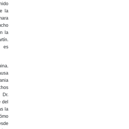
enido
e la
mara
ucho
n la
rtín.
o es
ina.
ausa
ania
chos
 Dr.
 del
s la
ómo
esde