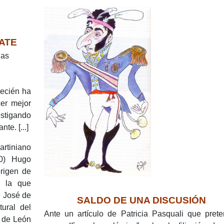
ATE
gas
recién ha
er mejor
stigando
vante.
[...]
rtiniano
0) Hugo
rigen de
n la que
e José de
SALDO DE UNA DISCUSIÓN
tural del
Ante un artículo de Patricia Pasquali que prete
 de León