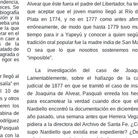
ondencia,
Alvear que éste fuera el padre del Libertador, ha t
veces.
Se
que aceptar que el joven marino llegó al Río d
biografía
ión y la
Plata en 1774, y no en 1777 como antes afir
rueba una
erróneamente, de modo que hasta 1779 tuvo m
de la que
rar en el
tiempo para ir a Yapeyú y conocer a quien segú
en caer a
tradición oral popular fue la madre india de San Ma
s de la
tratado de
O sea que lo que nosotros sostenemos n
agrada o
“imposible”.
rigor es
La investigación del caso de Joaqu
 llegó al
Lamentablemente, sobre el hallazgo de la c
salía” en
judicial de 1877 en que se tramitó el caso de ins
el 10 de
de Joaquina de Alvear, Pasquali enreda los he
s y otros
para escamotear la verdad cuando dice que el
eren los
Nardiello encontró la documentación en diciembre
Sabina de
año pasado, una semana antes que Herrera Vega
Rodríguez
pidiera a la directora del Archivo de Santa Fe.
¿C
 Pasquali
supo Nardiello que existía ese expediente?
¿D
a con la