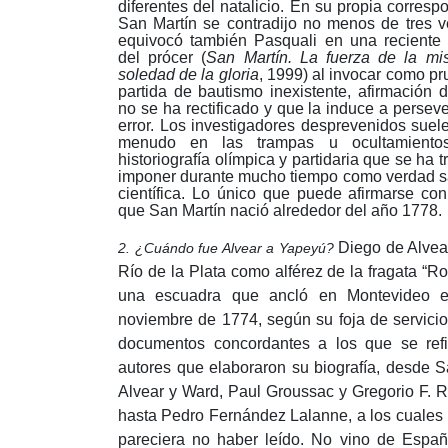
diferentes del natalicio.
En su propia corresp
San Martín se contradijo no menos de tres 
equivocó también Pasquali en una reciente 
del prócer (
San Martín. La fuerza de la mis
soledad de la gloria
, 1999) al invocar como p
partida de bautismo inexistente, afirmación 
no se ha rectificado y que la induce a perseve
error.
Los investigadores desprevenidos suel
menudo en las trampas u ocultamiento
historiografía olímpica y partidaria que se ha 
imponer durante mucho tiempo como verdad s
científica.
Lo único que puede afirmarse con 
que San Martín nació alrededor del año 1778.
Diego de Alvear
2. ¿Cuándo fue Alvear a Yapeyú?
Río de la Plata como alférez de la fragata “Ro
una escuadra que ancló en Montevideo 
noviembre de 1774, según su foja de servicio
documentos concordantes a los que se refi
autores que elaboraron su biografía, desde 
Alvear y Ward, Paul Groussac y Gregorio F. 
hasta Pedro Fernández Lalanne, a los cuales
pareciera no haber leído.
No vino de Españ