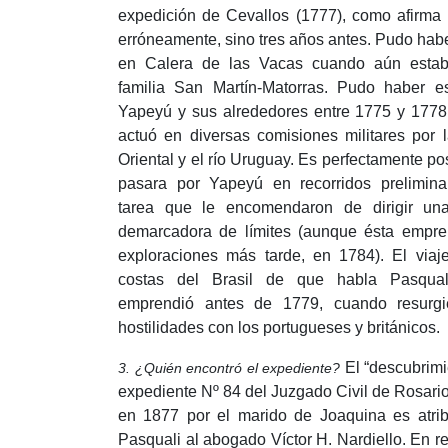
expedición de Cevallos (1777), como afirma
erróneamente, sino tres años antes.
Pudo habe
en Calera de las Vacas cuando aún estaba
familia San Martín-Matorras.
Pudo haber e
Yapeyú y sus alrededores entre 1775 y 1778
actuó en diversas comisiones militares por
Oriental y el río Uruguay.
Es perfectamente po
pasara por Yapeyú en recorridos prelimina
tarea que le encomendaron de dirigir una
demarcadora de límites (aunque ésta empre
exploraciones más tarde, en 1784).
El viaj
costas del Brasil de que habla Pasqua
emprendió antes de 1779, cuando resurgi
hostilidades con los portugueses y británicos.
El “descubrimi
3. ¿Quién encontró el expediente?
expediente Nº 84 del Juzgado Civil de Rosario
en 1877 por el marido de Joaquina es atrib
Pasquali al abogado Víctor H. Nardiello.
En re