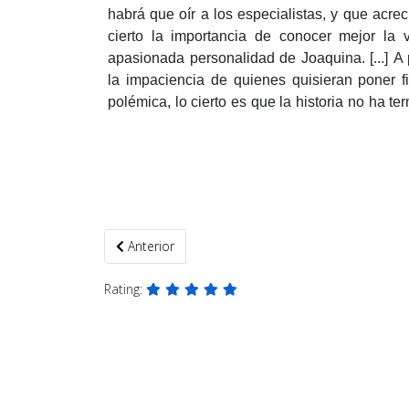
habrá que oír a los especialistas, y que acrec
cierto la importancia de conocer mejor la 
apasionada personalidad de Joaquina.
[...]
A 
la impaciencia de quienes quisieran poner f
polémica, lo cierto es que la historia no ha t
Artículo anterior: Capítulo I. RETRATOS
Anterior
Rating: