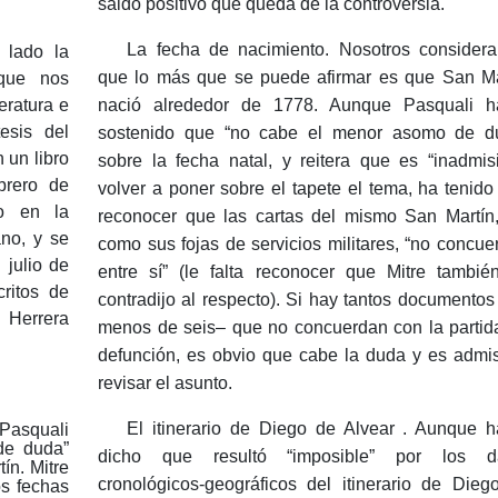
saldo positivo que queda de la controversia.
La fecha de nacimiento.
Nosotros consider
 lado la
que lo más que se puede afirmar es que San Ma
 que nos
teratura e
nació alrededor de 1778. Aunque Pasquali h
esis del
sostenido que “no cabe el menor asomo de d
 un libro
sobre la fecha natal, y reitera que es “inadmisi
ebrero de
volver a poner sobre el tapete el tema, ha tenido
o en la
reconocer que las cartas del mismo San Martín,
no, y se
como sus fojas de servicios militares, “no concue
 julio de
entre sí” (le falta reconocer que Mitre tambié
ritos de
contradijo al respecto).
Si hay tantos documentos
 Herrera
menos de seis– que no concuerdan con la partid
defunción, es obvio que cabe la duda y es admis
revisar el asunto.
El itinerario de Diego de Alvear
.
Aunque h
Pasquali
de duda”
dicho que resultó “imposible” por los d
tín.
Mitre
cronológicos-geográficos del itinerario de Dieg
os fechas