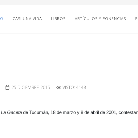
IO
CASI UNA VIDA
LIBROS
ARTÍCULOS Y PONENCIAS
E
25 DICIEMBRE 2015
VISTO: 4148
a
o
La Gaceta
de Tucumán, 18 de marzo y 8 de abril de 2001, contestand