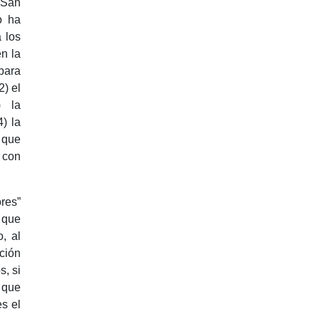
 San
o ha
 los
en la
para
2) el
) la
4) la
 que
 con
res”
s que
, al
ción
s, si
 que
es el