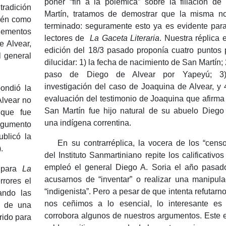
poner “fin a la polémica” sobre la filiación de
tradición
Martín, tratamos de demostrar que la misma n
bién como
terminado: seguramente esto ya es evidente para
lementos
lectores de
La Gaceta Literaria
.
Nuestra réplica 
e Alvear,
edición del 18/3 pasado proponía cuatro puntos 
l general
dilucidar:
1) la fecha de nacimiento de San Martín;
paso de Diego de Alvear por Yapeyú;
3
investigación del caso de Joaquina de Alvear,
y 
ondió la
evaluación del testimonio de Joaquina que afirma
Alvear no
San Martín fue hijo natural de su abuelo Diego
que fue
una indígena correntina.
rgumento
blicó la
En su contrarréplica, la vocera de los “censo
.
del Instituto Sanmartiniano repite los calificativo
empleó el general Diego A. Soria el año pasado
a para
La
acusarnos de “inventar” o realizar una manipula
rores el
“indigenista”.
Pero a pesar de que intenta refutarno
ndo las
nos ceñimos a lo esencial, lo interesante es
d de una
corrobora algunos de nuestros argumentos.
Este 
rido para