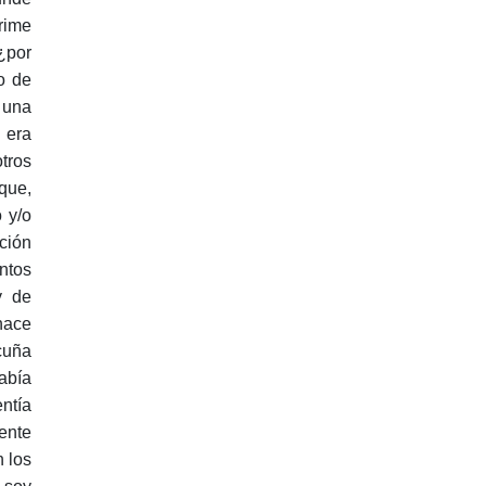
grime
¿por
o de
 una
era
tros
que,
o y/o
ción
ntos
y de
hace
cuña
abía
ntía
ente
 los