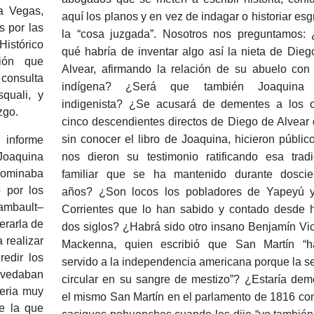
a Vegas,
aquí los planos y en vez de indagar o historiar es
s por las
la “cosa juzgada”.
Nosotros nos preguntamos: 
Histórico
qué habría de inventar algo así la nieta de Dieg
ción que
Alvear, afirmando la relación de su abuelo con
 consulta
indígena?
¿Será que también Joaquina 
quali, y
indigenista?
¿Se acusará de dementes a los o
azgo.
cinco descendientes directos de Diego de Alvear 
sin conocer el libro de Joaquina,
hicieron públic
 informe
Joaquina
nos dieron su testimonio ratificando esa tradi
ominaba
familiar que se ha mantenido durante doscie
o por los
años?
¿Son locos los pobladores de Yapeyú 
rambault–
Corrientes que lo han sabido y contado desde 
erarla de
dos siglos?
¿Habrá sido otro insano Benjamín Vi
 realizar
Mackenna, quien escribió que San Martín “h
redir los
servido a la independencia americana porque la se
 vedaban
circular en su sangre de mestizo”?
¿Estaría dem
eria muy
el mismo San Martín en el parlamento de 1816 con
e la que