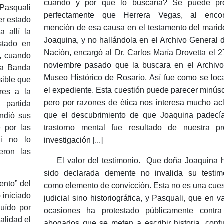
cuándo y por qué lo buscaría?
Se puede pr
 Pasquali
perfectamente que Herrera Vegas, al encon
r estado
mención de esa causa en el testamento del marid
 allí la
Joaquina, y no hallándola en el Archivo General d
stado en
Nación, encargó al Dr. Carlos María Drovetta el 2
, cuando
noviembre pasado que la buscara en el Archivo
 la Banda
Museo Histórico de Rosario.
Así fue como se loca
sible que
el expediente.
Esta cuestión puede parecer minúsc
res a la
pero por razones de ética nos interesa mucho acl
 partida
que el descubrimiento de que Joaquina padecí
ndió sus
e por las
trastorno mental fue resultado de nuestra pr
li no lo
investigación [...]
eron las
El valor del testimonio.
Que doña Joaquina 
sido declarada demente no invalida su testim
ento” del
como elemento de convicción.
Esta no es una cues
 iniciado
judicial sino historiográfica, y Pasquali, que en v
uído por
ocasiones ha protestado públicamente contra
alidad el
abogados que se meten a escribir historia, conf