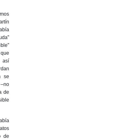
amos
rtín
abía
uda”
ble”
 que
 así
rdan
n se
 –no
a de
ible
abía
atos
o de