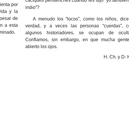
caciques pehuenches cuando les dijo “yo también
ienta por
indio”?
vida y la
pesar de
A menudo los “locos”, como los niños, dice
in a esta
verdad, y a veces las personas “cuerdas”, 
erminado.
algunos historiadores, se ocupan de oculta
Confiamos, sin embargo, en que mucha gent
abierto los ojos.
H. Ch.
y D- 