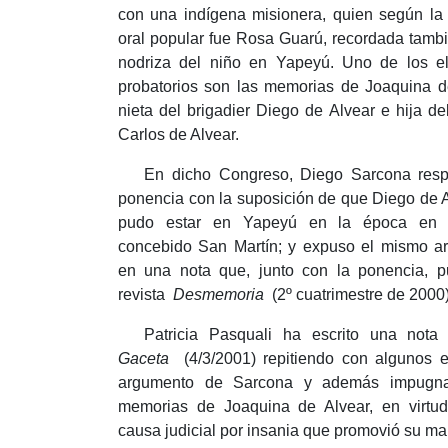
con una indígena misionera, quien según la 
oral popular fue Rosa Guarú, recordada tam
nodriza del niño en Yapeyú.
Uno de los e
probatorios son las memorias de Joaquina d
nieta del brigadier Diego de Alvear e hija de
Carlos de Alvear.
En dicho Congreso, Diego Sarcona resp
ponencia con la suposición de que Diego de 
pudo estar en Yapeyú en la época en 
concebido San Martín;
y expuso el mismo a
en una nota que, junto con la ponencia, pu
revista
Desmemoria
(2º cuatrimestre de 2000)
Patricia Pasquali ha escrito una not
Gaceta
(4/3/2001) repitiendo con algunos er
argumento de Sarcona y además impugna
memorias de Joaquina de Alvear, en virtu
causa judicial por insania que promovió su ma